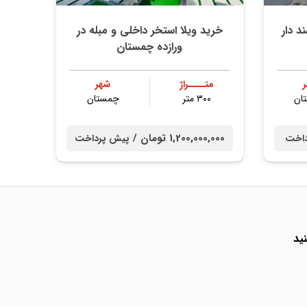
متری سند دار
خرید ویلا استخر داخلی و مبله در
ورازده چمستان
متــــراژ
شهر
ان
۳۰۰ متر
چمستان
1,200,000,000 تومان /
داخت
پیش پرداخت
ید