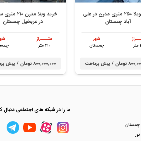
خرید ویلا ۲۵۰ متری مدرن در علی
خرید ویلا مدرن ۲۱۰ 
آباد چمستان
در عربخیل چمستان
ــراژ
شهر
متــــراژ
شهر
ر
چمستان
۲۱۰ متر
چمست
80 تومان /
800,000,000 تومان /
پیش پرداخت
پیش پر
ما را در شبکه های اجتماعی دنبال کن
 چمستان
نور