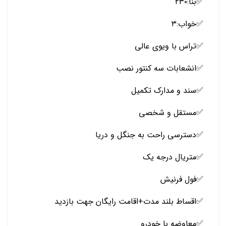
✅️بنا:۲۳۰
✅️خواب:۳
✅️تراس با ویوی عالی
✅انشعابات سه کنتور نصب
️✅️سند و مدارک تکمیل
✅️مستقل و شخصی
✅️دسترسی راحت به جنگل و دریا
✅️متریال درجه یک
✅️فول فرنیش
✅️اقساط بلند مدت+اقامت رایگان جهت بازدید
✅️معاوضه با خودرو