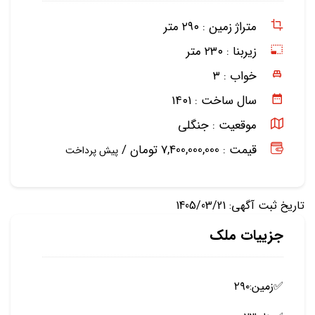
متراژ زمین :
۲۹۰ متر
زیربنا :
۲۳۰ متر
خواب :
۳
سال ساخت :
۱۴۰۱
موقعیت :
جنگلی
قیمت : 7,400,000,000 تومان /
پیش پرداخت
تاریخ ثبت آگهی: 1405/03/21
جزییات ملک
✅️زمین:۲۹۰