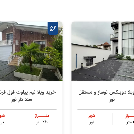
یلا دوبلکس نوساز و مستقل
خرید ویلا نیم پیلوت فول فر
نور
سند دار نور
ــراژ
شهر
متــــراژ
شهر
ر
نور
۲۶۰ متر
نور