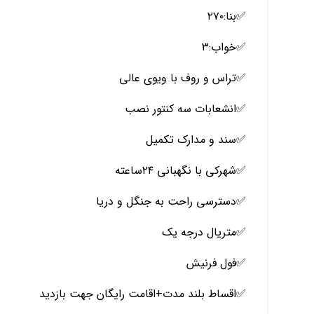
✅️بنا:۲۷۰
✅️خواب:۳
✅️تراس و روف با ویوی عالی
✅انشعابات سه کنتور نصب
️✅️سند و مدارک تکمیل
✅️شهرکی با نگهبانی ۲۴ساعته
✅️دسترسی راحت به جنگل و دریا
✅️متریال درجه یک
✅️فول فرنیش
✅️اقساط بلند مدت+اقامت رایگان جهت بازدید