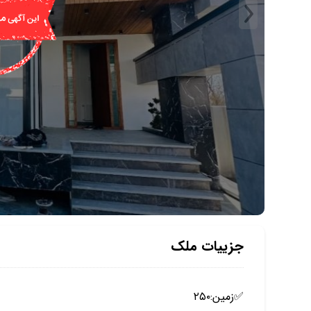
جزییات ملک
✅️زمین:۲۵۰