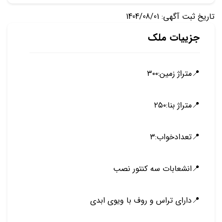
تاریخ ثبت آگهی: 1404/08/01
جزییات ملک
📍متراژ زمین:۳۰۰
📍متراژ بنا:۲۵۰
📍تعدادخواب:۳
📍انشعابات سه کنتور نصب
📍دارای تراس و روف با ویوی ابدی