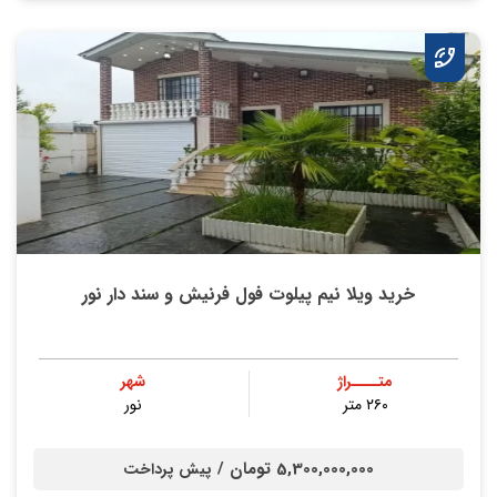
خرید ویلا نیم پیلوت فول فرنیش و سند دار نور
متــــراژ
شهر
۲۶۰ متر
نور
5,300,000,000 تومان /
پیش پرداخت