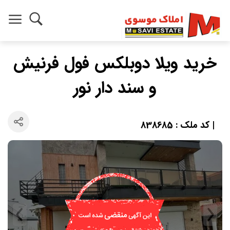
خرید ویلا دوبلکس فول فرنیش
و سند دار نور
| کد ملک : 838685