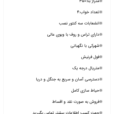
❇️متراژ بنا:۳۵۰
❇️تعداد خواب:۴
❇️انشعابات سه کنتور نصب
❇️دارای تراس و روف با ویوی عالی
❇️شهرکی با نگهبانی
❇️فول فرنیش
❇️متریال درجه یک
❇️دسترسی آسان و سریع به جنگل و دریا
❇️حیاط سازی کامل
❇️فروش به صورت نقد و اقساط
❇️جهت کسب اطلاعات بیشتر تماس بگیرید