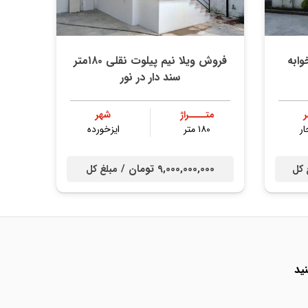
فروش ویلا نیم پیلوت نقلی ۱۸۰متر
سند دار در نور
متــــراژ
شهر
ار
۱۸۰ متر
ایزخورده
9,000,000,000 تومان /
 کل
مبلغ کل
ید