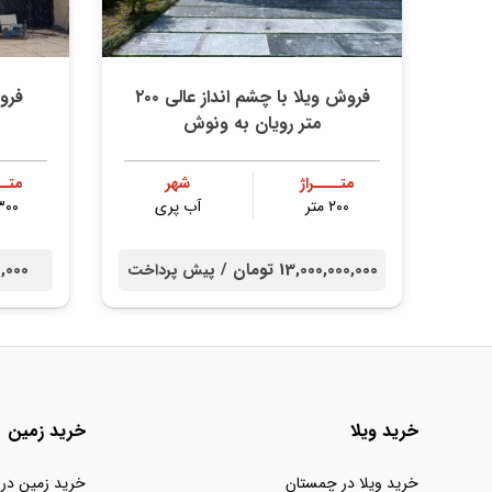
فروش ویلا با چشم انداز عالی ۲۰۰
فرو
متر رویان به ونوش
متــــراژ
شهر
متــ
۲۰۰ متر
آب پری
۳۰۰ مت
13,000,000,000 تومان /
000,000
پیش پرداخت
خرید ویلا
خرید زمین
خرید ویلا در چمستان
خرید زمین در