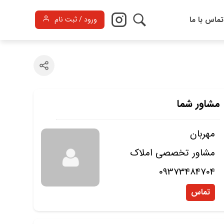
تماس با ما
ورود / ثبت نام
مشاور شما
مهربان
مشاور تخصصی املاک
09373484704
تماس