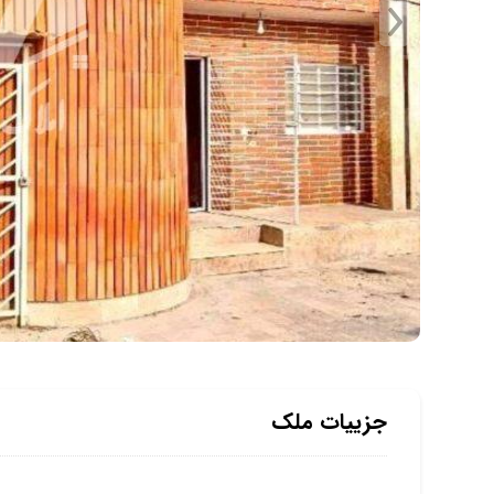
جزییات ملک