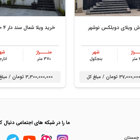
ش ویلای دوبلکس نوشهر
خرید ویلا شمال سند دار 4 خوابه
ــراژ
شهر
متــــراژ
شهر
ر
بنجکول
۳۷۰ متر
انارج
37,000, تومان /
3,300,000,000 تومان /
مبلغ کل
مبلغ
ما را در شبکه های اجتماعی دنبال کن
 چمستان