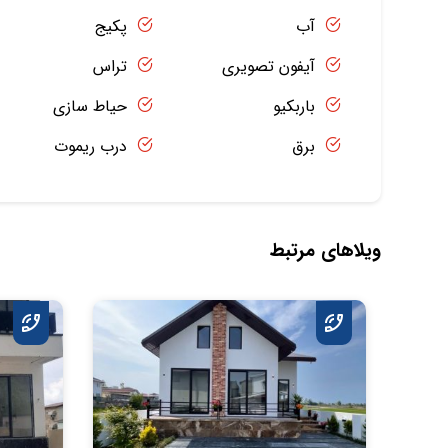
آب
پکیج
آیفون تصویری
تراس
باربکیو
حیاط سازی
برق
درب ریموت
ویلاهای مرتبط