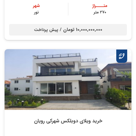
متــــراژ
شهر
۲۷۰ متر
نور
10,000,000,000 تومان /
پیش پرداخت
خرید ویلای دوبلکس شهرکی رویان