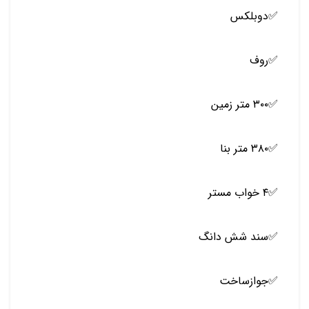
✅️دوبلکس
✅️روف
✅️۳۰۰ متر زمین
✅️۳۸۰ متر بنا
✅️۴ خواب مستر
✅️سند شش دانگ
✅️جوازساخت