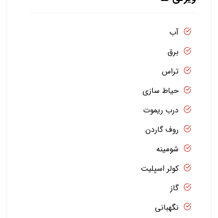
آب
برق
تراس
حیاط سازی
درب ریموت
روف گاردن
شومینه
کولر اسپلیت
گاز
نگهبانی