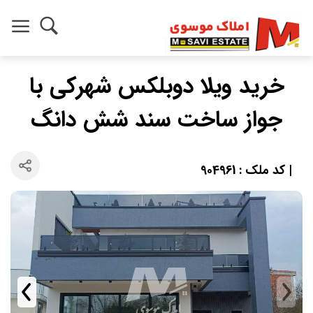
خرید ویلا دوبلکس شهرکی با
جواز ساخت سند شش دانگ
| کد ملک : 904961