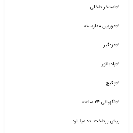
✅️استخر داخلی
✅️دوربین مداربسته
✅️دزدگیر
✅️رادیاتور
✅️پکیج
✅️نگهبانی ۲۴ ساعته
پیش پرداخت: ده میلیارد