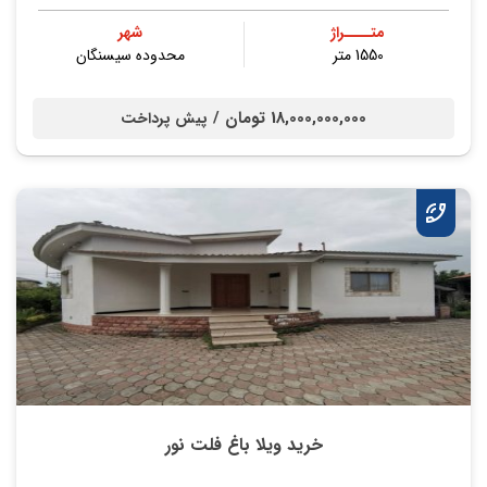
متــــراژ
شهر
1550 متر
محدوده سیسنگان
18,000,000,000 تومان /
پیش پرداخت
خرید ویلا باغ فلت نور