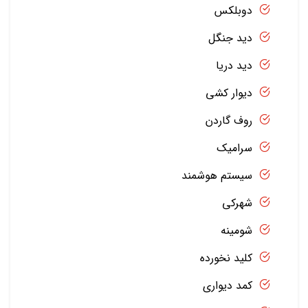
دوبلکس
دید جنگل
دید دریا
دیوار کشی
روف گاردن
سرامیک
سیستم هوشمند
شهرکی
شومینه
کلید نخورده
کمد دیواری