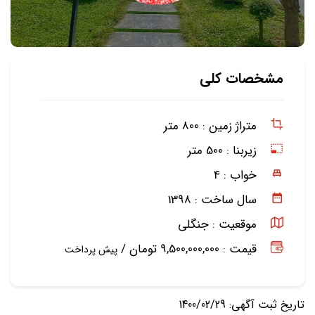
مشخصات کلی
متراژ زمین :
800 متر
زیربنا :
500 متر
خواب :
4
سال ساخت :
1398
موقعیت :
جنگلی
قیمت : 9,500,000,000 تومان /
پیش پرداخت
تاریخ ثبت آگهی: 1400/02/29