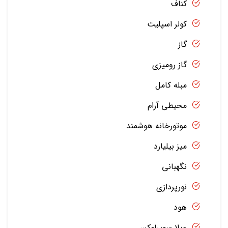
کناف
کولر اسپلیت
گاز
گاز رومیزی
مبله کامل
محیطی آرام
موتورخانه هوشمند
میز بیلیارد
نگهبانی
نورپردازی
هود
ویلا سوپرلوکس