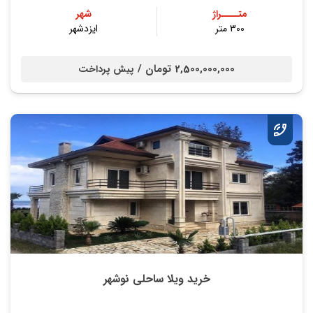
متــــراژ
شهر
300 متر
ایزدشهر
2,500,000,000 تومان /
پیش پرداخت
خرید ویلا ساحلی نوشهر