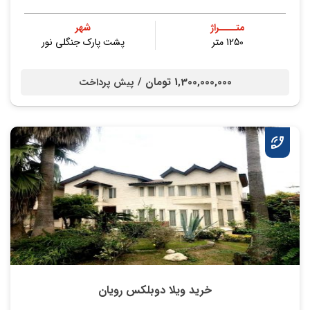
متــــراژ
شهر
1250 متر
پشت پارک جنگلی نور
1,300,000,000 تومان /
پیش پرداخت
خرید ویلا دوبلکس رویان