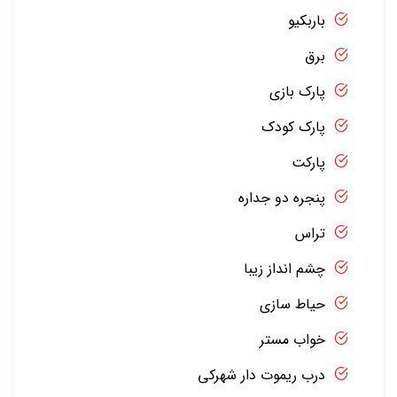
باربکیو
برق
پارک بازی
پارک کودک
پارکت
پنجره دو جداره
تراس
چشم انداز زیبا
حیاط سازی
خواب مستر
درب ریموت دار شهرکی