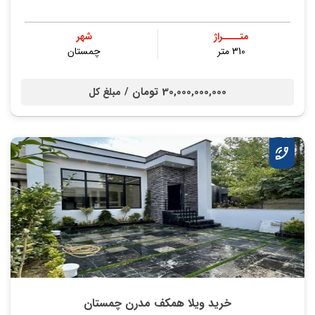
متــــراژ
شهر
310 متر
چمستان
30,000,000,000 تومان /
مبلغ کل
خرید ویلا همکف مدرن چمستان