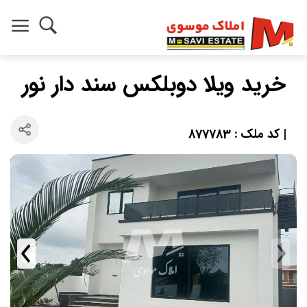
خرید ویلا دوبلکس سند دار نور
| کد ملک : 877783