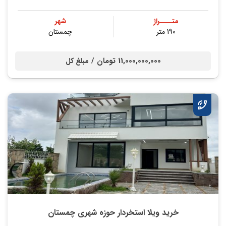
متــــراژ
شهر
190 متر
چمستان
11,000,000,000 تومان /
مبلغ کل
خرید ویلا استخردار حوزه شهری چمستان