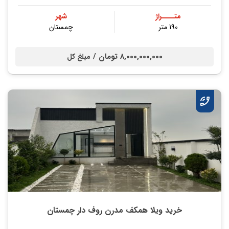
متــــراژ
شهر
190 متر
چمستان
8,000,000,000 تومان /
مبلغ کل
خرید ویلا همکف مدرن روف دار چمستان