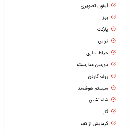
آیفون تصویری
برق
پارکت
تراس
حیاط سازی
دوربین مداربسته
روف گاردن
سیستم هوشمند
شاه نشین
گاز
گرمایش از کف