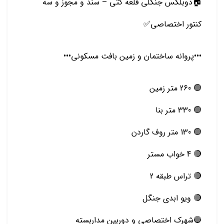
🏠دوبلکس جنگلی قلعه کتی – سند و مجوز و سه
کنتور اختصاصی✅
•••پروانه ساختمان و زمین بافت مسکونی•••
🟢 260 متر زمین
🟢 330 متر بنا
🟢 130 متر روف گاردن
🔴 4 خواب مستر
🔴 تراس طبقه 2
🔴 ویو ابدی جنگل
🔵شهرک اختصاصی و دوربین مداربسته