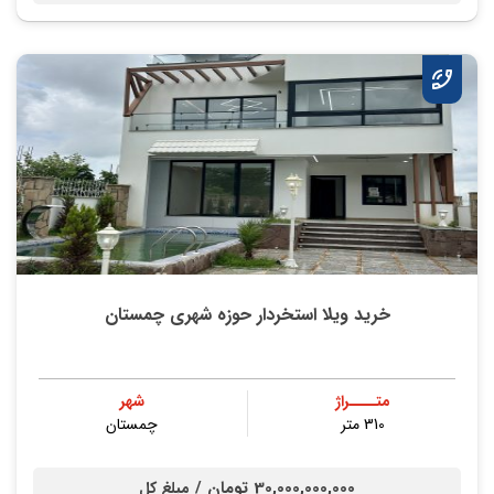
خرید ویلا استخردار حوزه شهری چمستان
متــــراژ
شهر
310 متر
چمستان
30,000,000,000 تومان /
مبلغ کل