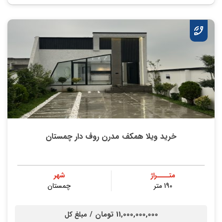
خرید ویلا همکف مدرن روف دار چمستان
متــــراژ
شهر
190 متر
چمستان
11,000,000,000 تومان /
مبلغ کل