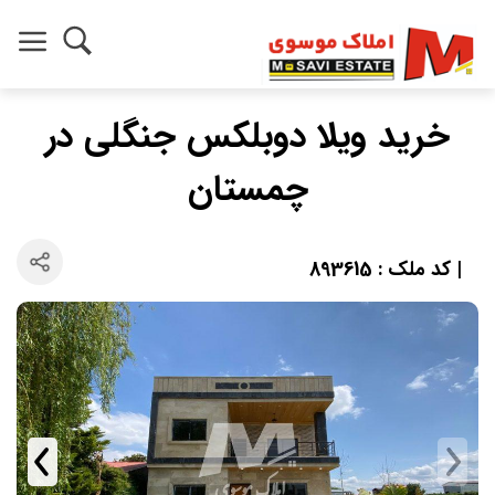
خرید ویلا دوبلکس جنگلی در
چمستان
| کد ملک : 893615