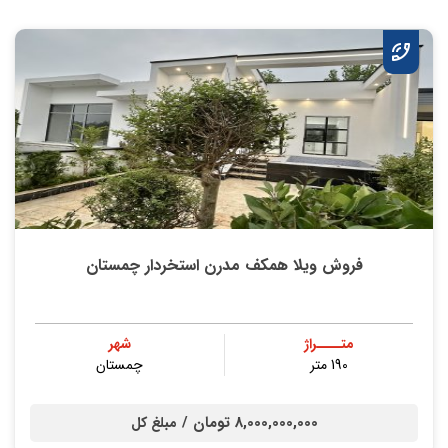
فروش ویلا همکف مدرن استخردار چمستان
متــــراژ
شهر
190 متر
چمستان
8,000,000,000 تومان /
مبلغ کل