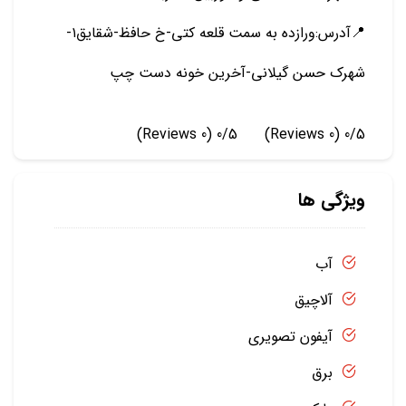
📍آدرس:ورازده به سمت قلعه کتی-خ حافظ-شقایق۱-
شهرک حسن گیلانی-آخرین خونه دست چپ
(0 Reviews)
0/5
(0 Reviews)
0/5
ویژگی ها
آب
آلاچیق
آیفون تصویری
برق