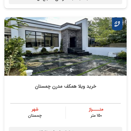
خرید ویلا همکف مدرن چمستان
متــــراژ
شهر
150 متر
چمستان