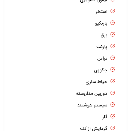
استخر
باربکیو
برق
پارکت
تراس
جکوزی
حیاط سازی
دوربین مداربسته
سیستم هوشمند
گاز
گرمایش از کف