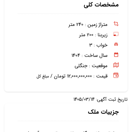
مشخصات کلی
متراژ زمین :
240 متر
زیربنا :
200 متر
خواب :
3
سال ساخت :
1404
موقعیت :
جنگلی
قیمت : 12,000,000,000 تومان /
مبلغ کل
تاریخ ثبت آگهی: 1405/03/14
جزییات ملک