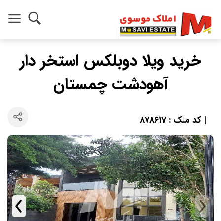
خرید ویلا دوبلکس استخر دار
آهودشت چمستان
| کد ملک : 878617