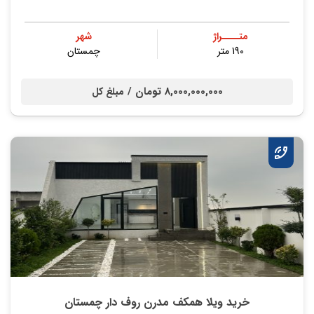
متــــراژ
شهر
190 متر
چمستان
8,000,000,000 تومان /
مبلغ کل
خرید ویلا همکف مدرن روف دار چمستان