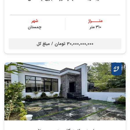
متــــراژ
شهر
310 متر
چمستان
30,000,000,000 تومان /
مبلغ کل