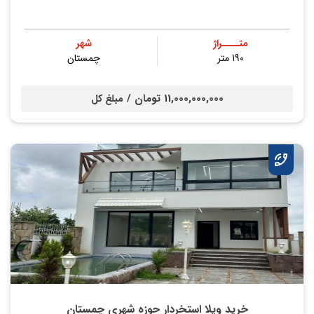
متــــراژ
شهر
190 متر
چمستان
11,000,000,000 تومان /
مبلغ کل
خرید ویلا استخردار حوزه شهری چمستان