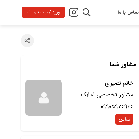
تماس با ما
ورود / ثبت نام
مشاور شما
خانم نصیری
مشاور تخصصی املاک
09905976966
تماس