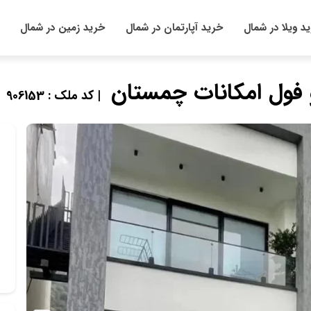
د ویلا در شمال
خرید آپارتمان در شمال
خرید زمین در شمال
 فول امکانات چمستان
| کد ملک : 906153