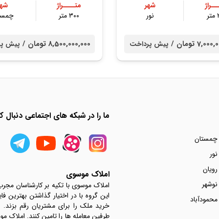
ــراژ
شهر
متــــراژ
شهر
ر
نور
۳۰۰ متر
چمست
7,0 تومان /
8,500,000,000 تومان /
پیش پرداخت
پیش پر
ما را در شبکه های اجتماعی دنبال کن
 چمستان
نور
رویان
املاک موسوی
نوشهر
املاک موسوی با تکیه بر کارشناسان مجر
این گروه با در اختیار گذاشتن بهترین فا
محمودآباد
خرید ملک را برای مشتریان رقم بزند.