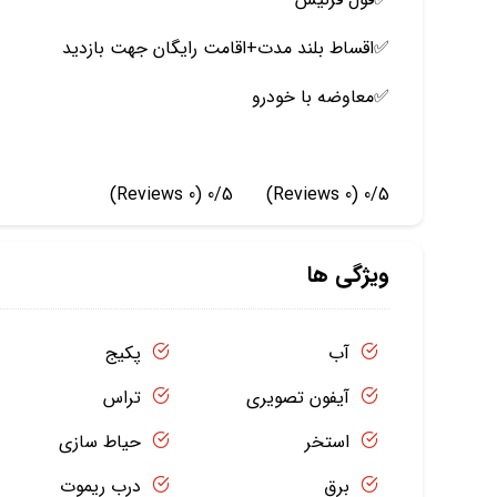
✅️اقساط بلند مدت+اقامت رایگان جهت بازدید
✅️معاوضه با خودرو
(0 Reviews)
0/5
(0 Reviews)
0/5
ویژگی ها
آب
پکیج
آیفون تصویری
تراس
استخر
حیاط سازی
برق
درب ریموت