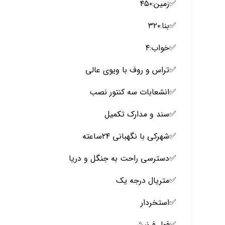
✅️زمین:۴۵۰
✅️بنا:۳۲۰
✅️خواب:۴
✅️تراس و روف با ویوی عالی
✅انشعابات سه کنتور نصب
️✅️سند و مدارک تکمیل
✅️شهرکی با نگهبانی ۲۴ساعته
✅️دسترسی راحت به جنگل و دریا
✅️متریال درجه یک
✅️استخردار
✅️فول فرنیش