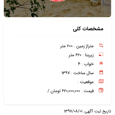
مشخصات کلی
متراژ زمین :
200 متر
زیربنا :
620 متر
خواب :
4
سال ساخت :
1397
موقعیت :
قیمت : 620,000,000 تومان /
تاریخ ثبت آگهی: 1397/08/01