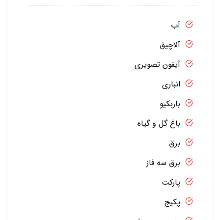
آب
آلاچیق
آیفون تصویری
انباری
باربکیو
باغ گل و گیاه
برق
برق سه فاز
پارکت
پکیج