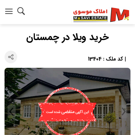
خرید ویلا در چمستان
| کد ملک : 13404