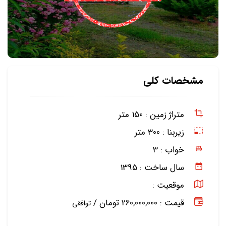
مشخصات کلی
متراژ زمین :
150 متر
زیربنا :
300 متر
خواب :
3
سال ساخت :
1395
موقعیت :
قیمت : 260,000,000 تومان /
توافقی