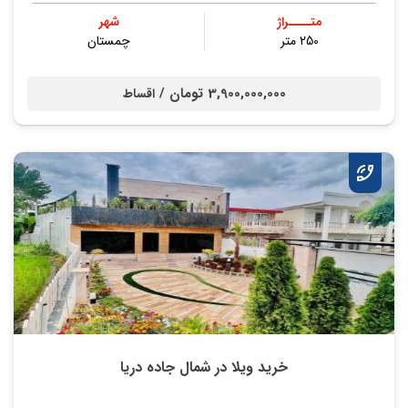
متــــراژ
شهر
250 متر
چمستان
3,900,000,000 تومان /
اقساط
خرید ویلا در شمال جاده دریا