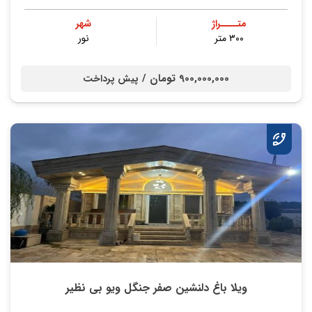
متــــراژ
شهر
۳۰۰ متر
نور
900,000,000 تومان /
پیش پرداخت
ویلا باغ دلنشین صفر جنگل ویو بی نظیر