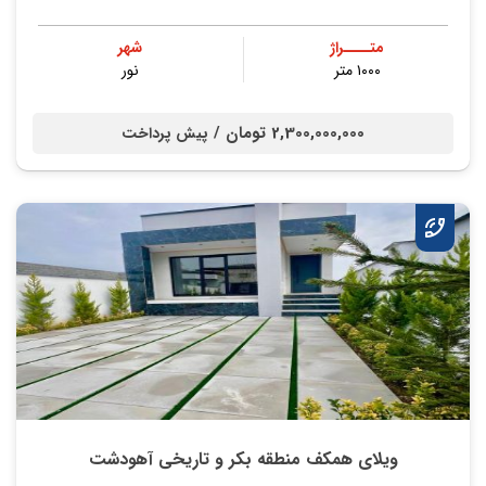
متــــراژ
شهر
۱۰۰۰ متر
نور
2,300,000,000 تومان /
پیش پرداخت
ویلای همکف منطقه بکر و تاریخی آهودشت