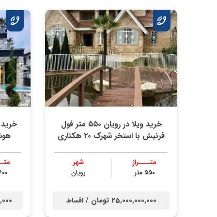
خرید ویلا در رویان ۵۵۰ متر فول
فرنیش با استخر شهرک ۲۰ هکتاری
هوش
متــــراژ
شهر
متــ
۵۵۰ متر
رویان
۶۰۰ مت
25,000,000,000 تومان /
000,000
اقساط