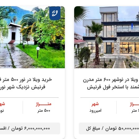
خرید ویلا در نوشهر ۶۰۰ متر مدرن
خرید ویلا در نور ۰
مند با استخر فول فرنیش
فرنیش نزدیک شهر نور
ــراژ
شهر
متــــراژ
شهر
ر
امیررود
۵۰۰ متر
نور
50,000, تومان /
6,000,000,000 تومان /
مبلغ کل
اقس