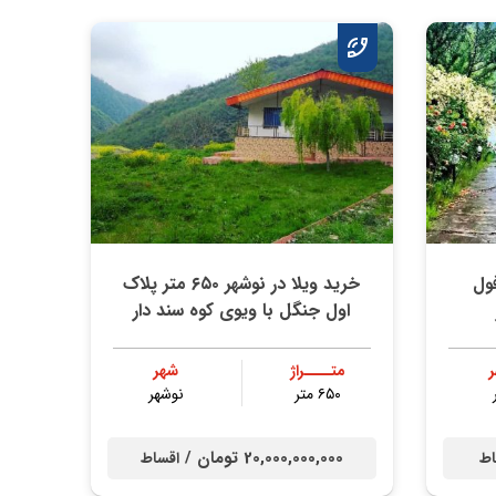
۵۰ متر فول
خرید ویلا در نوشهر ۶۵۰ متر پلاک
اول جنگل با ویوی کوه سند دار
متــــراژ
شهر
۶۵۰ متر
نوشهر
20,000,000,000 تومان /
اط
اقساط