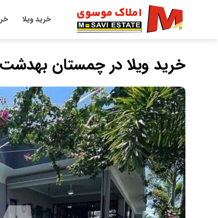
خرید ویلا
خری
خرید ویلا در چمستان بهدشت 400 متر مبله کامل با استخ