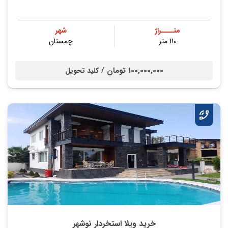
متــــراژ
شهر
110 متر
چمستان
100,000,000 تومان /
کلید تحویل
خرید ویلا استخردار نوشهر