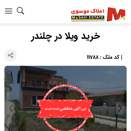
خرید ویلا در چلندر
| کد ملک : 11788