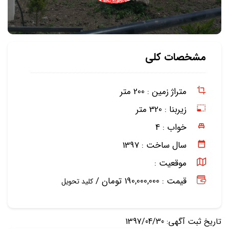
مشخصات کلی
متراژ زمین :
200 متر
زیربنا :
320 متر
خواب :
4
سال ساخت :
1397
موقعیت :
قیمت : 190,000,000 تومان /
کلید تحویل
تاریخ ثبت آگهی: 1397/04/30