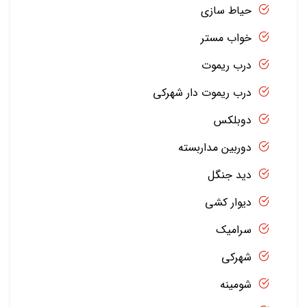
حیاط سازی
خواب مستر
درب ریموت
درب ریموت دار شهرکی
دوبلکس
دوربین مداربسته
دید جنگل
دیوار کشی
سرامیک
شهرکی
شومینه