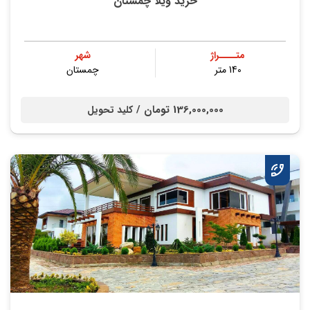
خرید ویلا چمستان
متــــراژ
شهر
140 متر
چمستان
136,000,000 تومان /
کلید تحویل