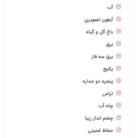
آب
آیفون تصویری
باغ گل و گیاه
برق
برق سه فاز
پکیج
پنجره دو جداره
تراس
چاه آب
چشم انداز زیبا
حفاظ امنیتی