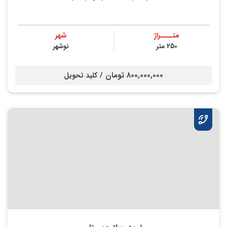
متــــراژ
شهر
250 متر
نوشهر
800,000,000 تومان /
کلید تحویل