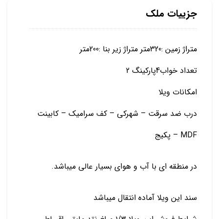
جزییات ملک
متراژ زمین :320متر متراژ زیر بنا :200متر
تعداد خواب4پارکینگ 2
امکانات ویلا
درب ضد سرقت – شهرکی – کف سرامیک – کابینت
MDF – پکیج
در منطقه ای با آب و هوای بسیار عالی میباشد.
سند این ویلا آماده انتقال میباشد