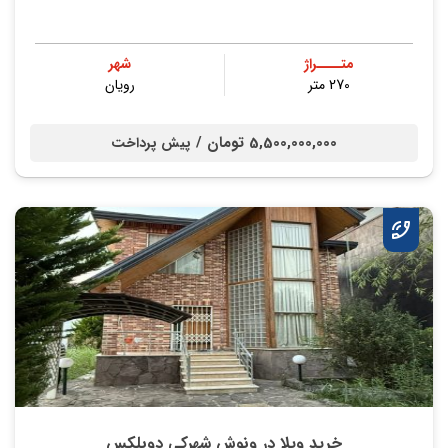
متــــراژ
شهر
270 متر
رویان
5,500,000,000 تومان /
پیش پرداخت
خرید ویلا در ونوش شهرکی دوبلکس