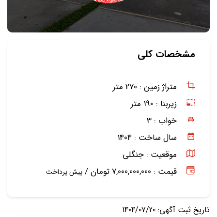
مشخصات کلی
متراژ زمین :
270 متر
زیربنا :
190 متر
خواب :
3
سال ساخت :
1404
موقعیت :
جنگلی
قیمت : 7,000,000,000 تومان /
پیش پرداخت
تاریخ ثبت آگهی: 1404/07/20