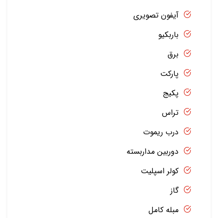
آیفون تصویری
باربکیو
برق
پارکت
پکیج
تراس
درب ریموت
دوربین مداربسته
کولر اسپلیت
گاز
مبله کامل