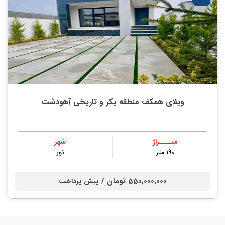
ویلای همکف منطقه بکر و تاریخی آهودشت
متــــراژ
شهر
۱۹۰ متر
نور
550,000,000 تومان /
پیش پرداخت