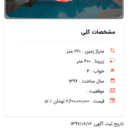
مشخصات کلی
متراژ زمین :
220 متر
زیربنا :
600 متر
خواب :
4
سال ساخت :
1396
موقعیت :
قیمت : 2,600,000,000 تومان /
کلا
تاریخ ثبت آگهی: 1397/08/02