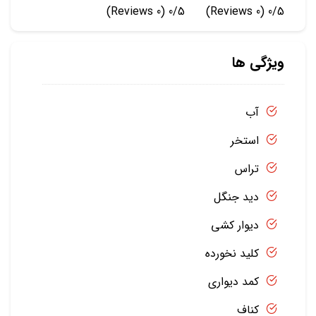
(0 Reviews)
0/5
(0 Reviews)
0/5
ویژگی ها
آب
استخر
تراس
دید جنگل
دیوار کشی
کلید نخورده
کمد دیواری
کناف