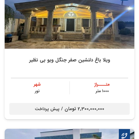
ویلا باغ دلنشین صفر جنگل ویو بی نظیر
متــــراژ
شهر
۱۰۰۰ متر
نور
2,300,000,000 تومان /
پیش پرداخت