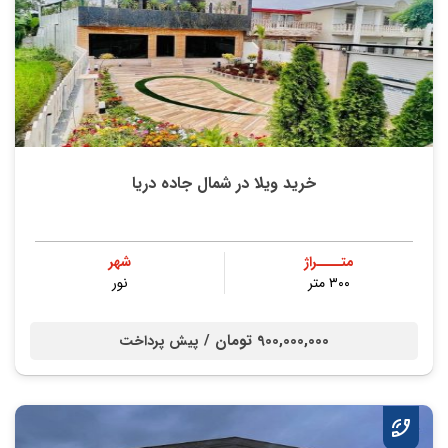
خرید ویلا در شمال جاده دریا
متــــراژ
شهر
۳۰۰ متر
نور
900,000,000 تومان /
پیش پرداخت