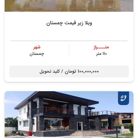
ویلا زیر قیمت چمستان
متــــراژ
شهر
110 متر
چمستان
100,000,000 تومان /
کلید تحویل