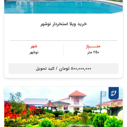
خرید ویلا استخردار نوشهر
متــــراژ
شهر
250 متر
نوشهر
800,000,000 تومان /
کلید تحویل