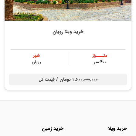
خرید ویلا رویان
متــــراژ
شهر
400 متر
رویان
2,600,000,000 تومان /
قیمت کل
خرید ویلا
خرید زمین