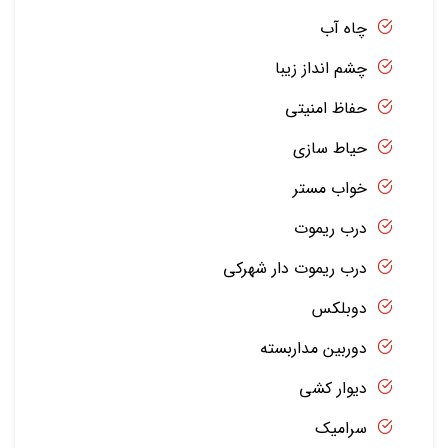
چاه آب
چشم انداز زیبا
حفاظ امنیتی
حیاط سازی
خواب مستر
درب ریموت
درب ریموت دار شهرکی
دوبلکس
دوربین مداربسته
دیوار کشی
سرامیک