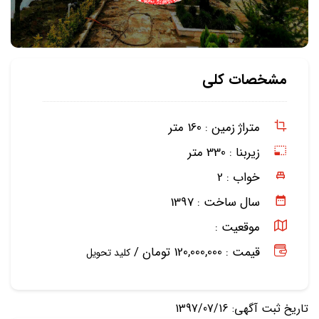
مشخصات کلی
متراژ زمین :
160 متر
زیربنا :
330 متر
خواب :
2
سال ساخت :
1397
موقعیت :
قیمت : 120,000,000 تومان /
کلید تحویل
تاریخ ثبت آگهی: 1397/07/16