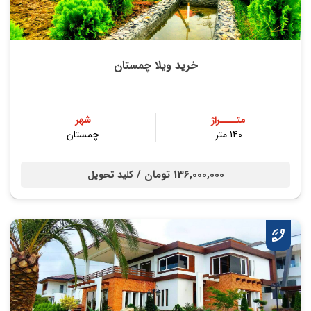
خرید ویلا چمستان
متــــراژ
شهر
140 متر
چمستان
136,000,000 تومان /
کلید تحویل