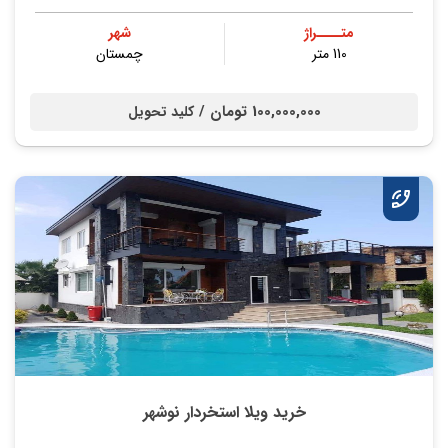
متــــراژ
شهر
110 متر
چمستان
100,000,000 تومان /
کلید تحویل
خرید ویلا استخردار نوشهر