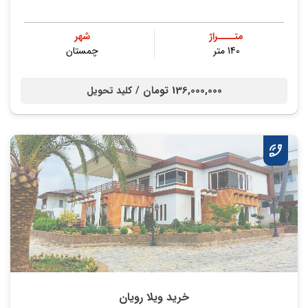
متــــراژ
شهر
140 متر
چمستان
136,000,000 تومان /
کلید تحویل
خرید ویلا رویان