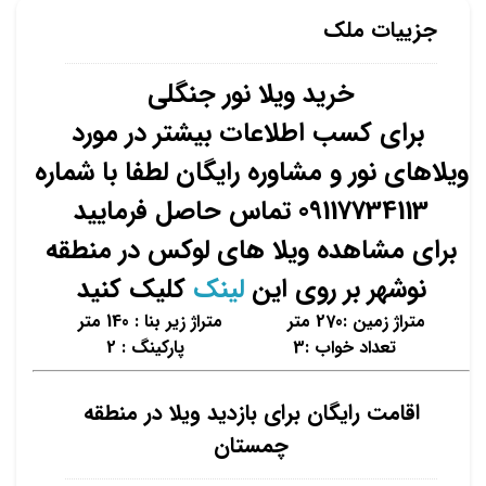
جزییات ملک
خرید ویلا نور جنگلی
برای کسب اطلاعات بیشتر در مورد
ویلاهای نور و مشاوره رایگان لطفا با شماره
09117734113 تماس حاصل فرمایید
برای مشاهده ویلا های لوکس در منطقه
نوشهر بر روی این
لینک
کلیک کنید
متراژ زمین :270 متر متراژ زیر بنا : 140 متر
تعداد خواب :3 پارکینگ : 2
اقامت رایگان برای بازدید ویلا در منطقه
چمستان