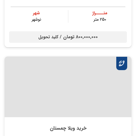
متــــراژ
شهر
250 متر
نوشهر
800,000,000 تومان /
کلید تحویل
خرید ویلا چمستان