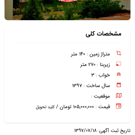
مشخصات کلی
متراژ زمین :
140 متر
زیربنا :
270 متر
خواب :
3
سال ساخت :
1397
موقعیت :
قیمت : 105,000,000 تومان /
کلید تحویل
تاریخ ثبت آگهی: 1397/07/18