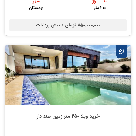
متــــراژ
شهر
۲۰۰ متر
چمستان
850,000,000 تومان /
پیش پرداخت
خرید ویلا ۲۵۰ متر زمین سند دار