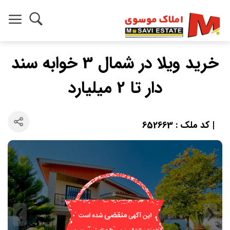
خرید ویلا در شمال 3 خوابه سند
دار تا 2 میلیارد
| کد ملک : 652663