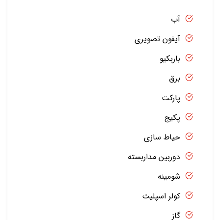
آب
آیفون تصویری
باربکیو
برق
پارکت
پکیج
حیاط سازی
دوربین مداربسته
شومینه
کولر اسپلیت
گاز