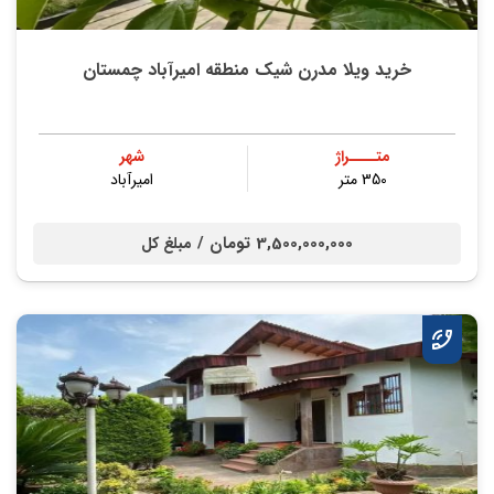
خرید ویلا مدرن شیک منطقه امیرآباد چمستان
متــــراژ
شهر
350 متر
امیرآباد
3,500,000,000 تومان /
مبلغ کل