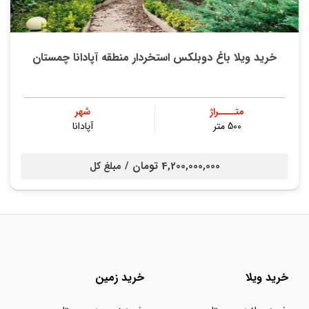
خرید ویلا باغ دوبلکس استخردار منطقه آپادانا چمستان
متــــراژ
شهر
500 متر
آپادانا
4,200,000,000 تومان /
مبلغ کل
خرید ویلا
خرید زمین