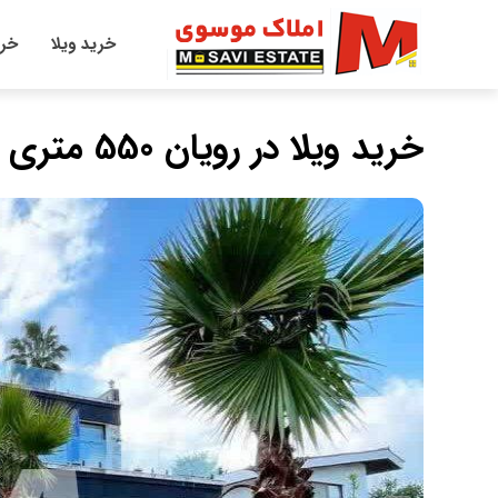
خرید ویلا
خری
خرید ویلا در رویان 550 متری فول فرنیش با روف گاردن