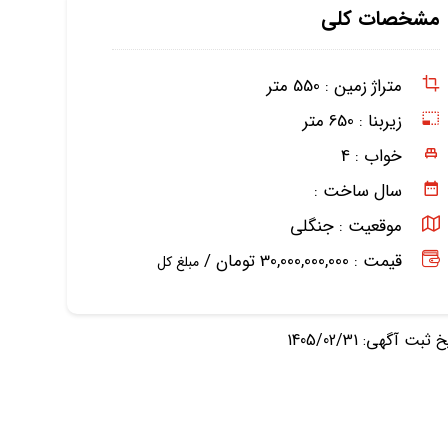
مشخصات کلی
متراژ زمین :
550 متر
زیربنا :
650 متر
خواب :
4
سال ساخت :
موقعیت :
جنگلی
قیمت : 30,000,000,000 تومان /
مبلغ کل
ثبت آگهی: 1405/02/31