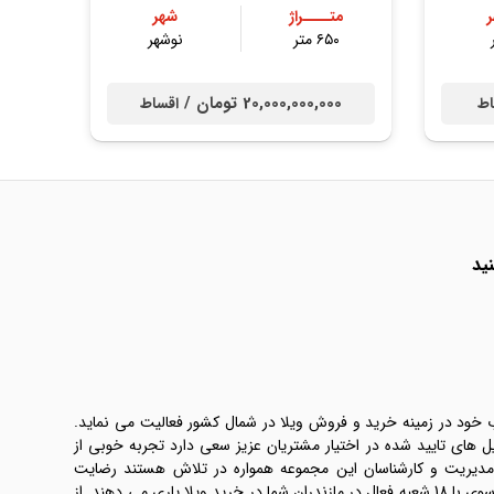
متــــراژ
شهر
۶۵۰ متر
نوشهر
20,000,000,000 تومان /
اط
اقساط
ید
ب خود در زمینه خرید و فروش ویلا در شمال کشور فعالیت می نماید.
یل های تایید شده در اختیار مشتریان عزیز سعی دارد تجربه خوبی از
 مدیریت و کارشناسان این مجموعه همواره در تلاش هستند رضایت
طرفین معامله ها را تامین کنند. املاک موسوی با 18 شعبه فعال در مازندران شما در خرید ویلا یاری می دهند. از