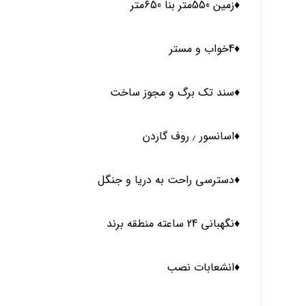
♦️زمین 550متر بنا 650متر
♦️4خواب و مستر
♦️سند تک برگ و مجوز ساخت
♦️اسانسور ٫ روف گاردن
♦️دسترسی راحت به دریا و جنگل
♦️نگهبانی 24 ساعته منطقه برند
♦️انشعابات نصب