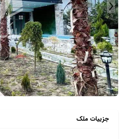
جزییات ملک