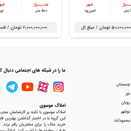
ــراژ
شهر
متــــراژ
شهر
ر
امیررود
۵۰۰ متر
نور
50,000, تومان /
6,000,000,000 تومان /
مبلغ کل
اقس
ما را در شبکه های اجتماعی دنبال کن
 چمستان
نور
رویان
املاک موسوی
نوشهر
املاک موسوی با تکیه بر کارشناسان مجر
این گروه با در اختیار گذاشتن بهترین فا
محمودآباد
خرید ملک را برای مشتریان رقم بزند.