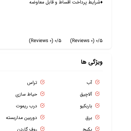
♦️شرایط پرداخت اقساط و قابل معاوضه
(0 Reviews)
0/5
(0 Reviews)
0/5
ویژگی ها
آب
تراس
آلاچیق
حیاط سازی
باربکیو
درب ریموت
برق
دوربین مداربسته
پکیج
روف گاردن