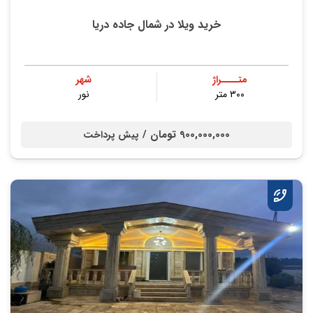
خرید ویلا در شمال جاده دریا
متــــراژ
شهر
۳۰۰ متر
نور
900,000,000 تومان /
پیش پرداخت