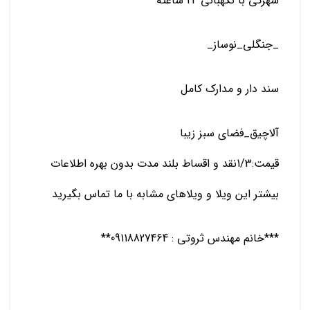
شهرکی با نگهبانی 24 ساعته
_جنگلی_نوساز_
سند دار و مدارک کامل
آلاچیق_فضای سبز زیبا
قیمت:1/3نقد و اقساط بلند مدت بدون بهره اطلاعات
بیشتر این ویلا و ویلاهای مشابه با ما تماس بگیرید
***خانم مهندس ثروتی : 09118827464**