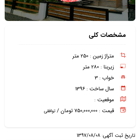
مشخصات کلی
متراژ زمین :
250 متر
زیربنا :
280 متر
خواب :
3
سال ساخت :
1396
موقعیت :
قیمت : 750,000,000 تومان /
توافقی
تاریخ ثبت آگهی: 1397/08/08