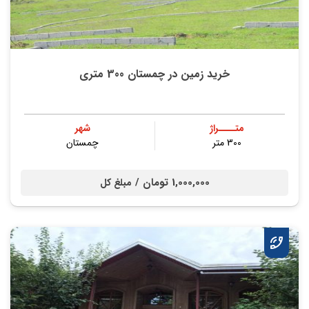
خرید زمین در چمستان 300 متری
متــــراژ
شهر
300 متر
چمستان
1,000,000 تومان /
مبلغ کل