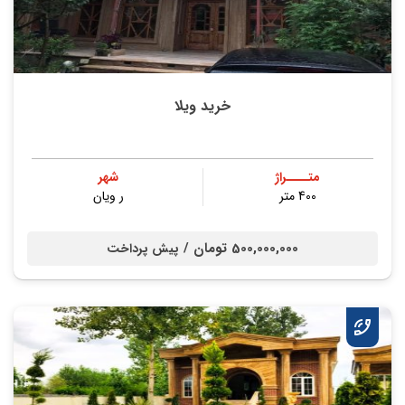
خرید ویلا
متــــراژ
شهر
400 متر
ر ویان
500,000,000 تومان /
پیش پرداخت