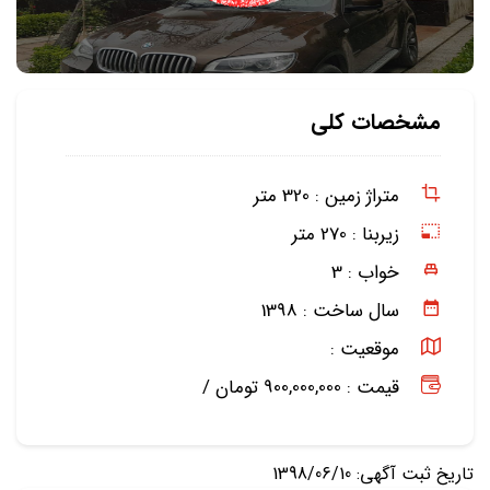
مشخصات کلی
متراژ زمین :
320 متر
زیربنا :
270 متر
خواب :
3
سال ساخت :
1398
موقعیت :
قیمت : 900,000,000 تومان /
تاریخ ثبت آگهی: 1398/06/10