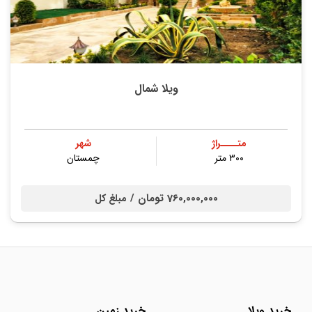
ویلا شمال
متــــراژ
شهر
۳۰۰ متر
چمستان
760,000,000 تومان /
مبلغ کل
خرید ویلا
خرید زمین