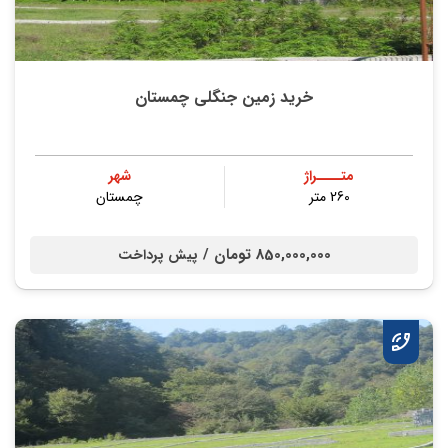
خرید زمین جنگلی چمستان
متــــراژ
شهر
260 متر
چمستان
850,000,000 تومان /
پیش پرداخت