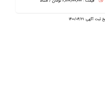
قیمت : 2,800,000,000 تومان /
اقساط
ثبت آگهی: 1400/04/21