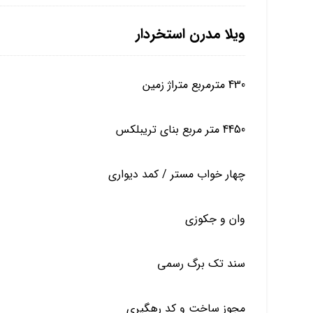
ویلا مدرن استخردار
430 مترمربع متراژ زمین
4450 متر مربع بنای تریبلکس
چهار خواب مستر / کمد دیواری
وان و جکوزی
سند تک برگ رسمی
مجوز ساخت و کد رهگیری