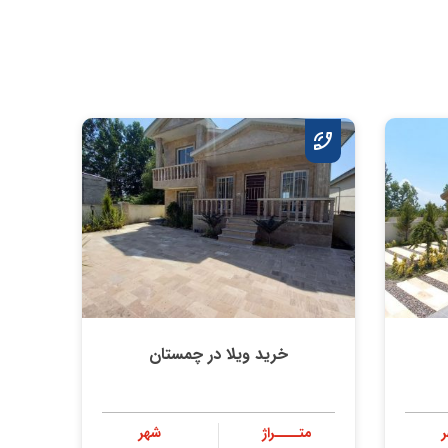
خرید ویلا در چمستان
متــــراژ
شهر