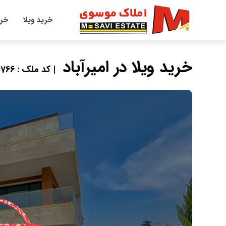
خرید ویلا
خری
خرید ویلا در امیرآباد
| کد ملک : 124766