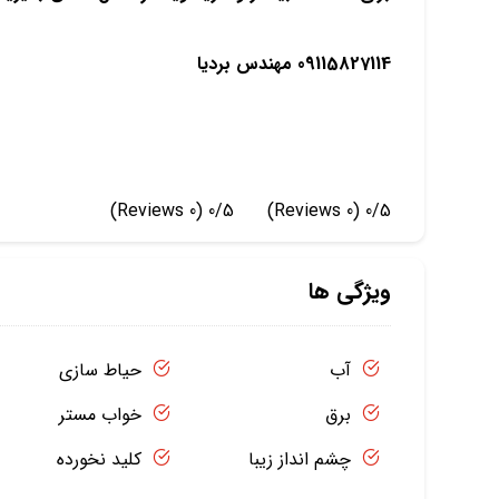
09115827114 مهندس بردیا
(0 Reviews)
0/5
(0 Reviews)
0/5
ویژگی ها
آب
حیاط سازی
برق
خواب مستر
چشم انداز زیبا
کلید نخورده