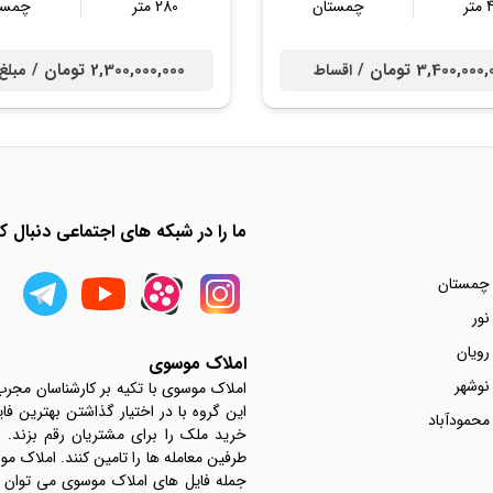
ر
چمستان
280 متر
چمست
3,400,00 تومان /
2,300,000,000 تومان /
اقساط
مبلغ
ما را در شبکه های اجتماعی دنبال کن
 چمستان
نور
رویان
املاک موسوی
نوشهر
املاک موسوی با تکیه بر کارشناسان مجر
این گروه با در اختیار گذاشتن بهترین فا
محمودآباد
خرید ملک را برای مشتریان رقم بزند.
جمله فایل های املاک موسوی می توان به 