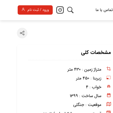
تماس با ما
ورود / ثبت نام
مشخصات کلی
متراژ زمین :
430 متر
زیربنا :
450 متر
خواب :
4
سال ساخت :
1399
موقعیت :
جنگلی