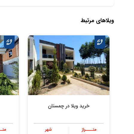
ویلاهای مرتبط
خرید ویلا در چمستان
متــــراژ
شهر
متــ