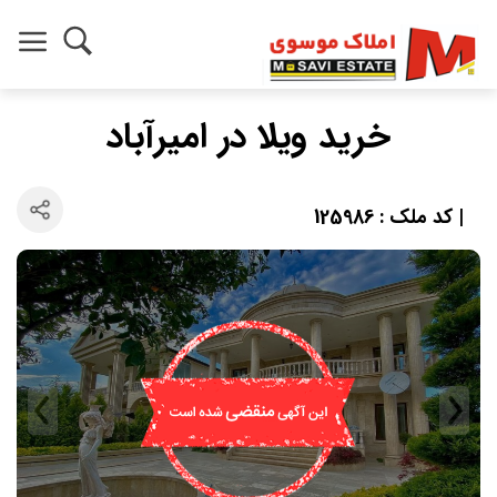
خرید ویلا در امیرآباد
| کد ملک : 125986