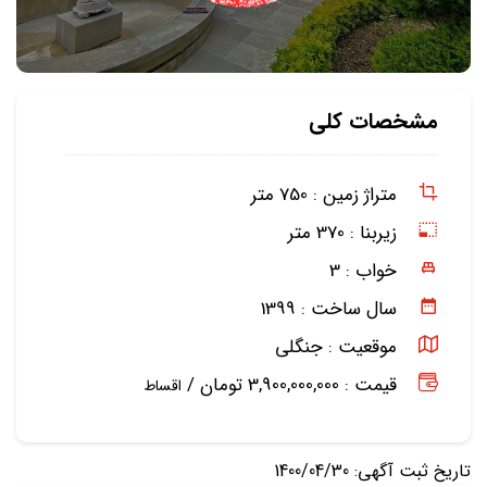
مشخصات کلی
متراژ زمین :
750 متر
زیربنا :
370 متر
خواب :
3
سال ساخت :
1399
موقعیت :
جنگلی
قیمت : 3,900,000,000 تومان /
اقساط
تاریخ ثبت آگهی: 1400/04/30