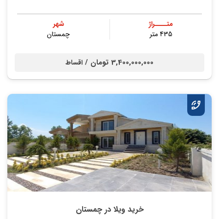
متــــراژ
شهر
435 متر
چمستان
3,400,000,000 تومان /
اقساط
خرید ویلا در چمستان