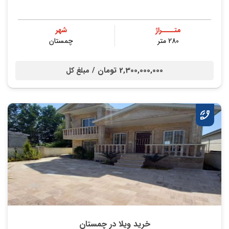
متــــراژ
شهر
280 متر
چمستان
2,300,000,000 تومان /
مبلغ کل
خرید ویلا در چمستان