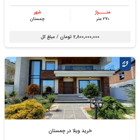
متــــراژ
شهر
270 متر
چمستان
2,800,000,000 تومان /
مبلغ کل
خرید ویلا در چمستان