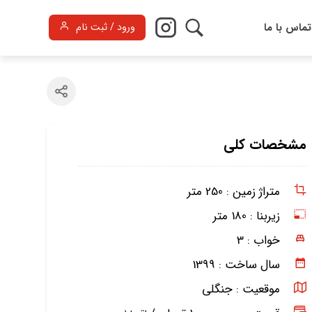
تماس با ما
ورود / ثبت نام
مشخصات کلی
متراژ زمین :
250 متر
زیربنا :
180 متر
خواب :
3
سال ساخت :
1399
موقعیت :
جنگلی