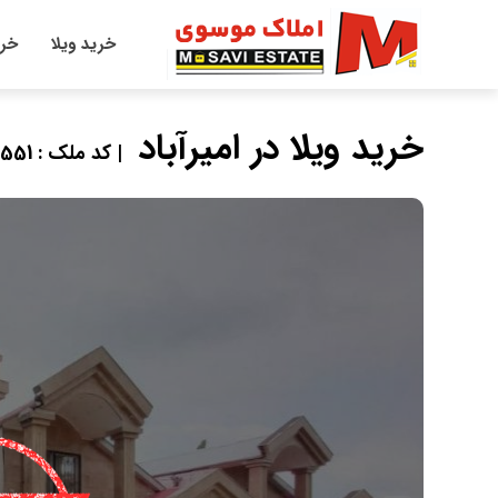
خرید ویلا
خری
خرید ویلا در امیرآباد
| کد ملک : 125551