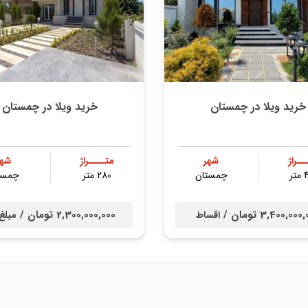
خرید ویلا در چمستان
خرید ویلا در چمستان
ــراژ
شهر
متــــراژ
شهر
ر
چمستان
280 متر
چمست
3,400,00 تومان /
2,300,000,000 تومان /
اقساط
مبلغ