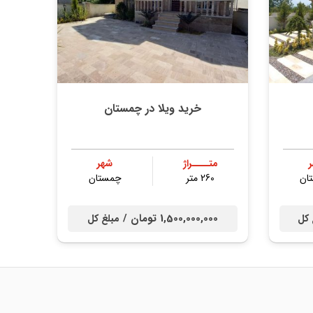
خرید ویلا در چمستان
متــــراژ
شهر
ان
260 متر
چمستان
1,500,000,000 تومان /
 کل
مبلغ کل