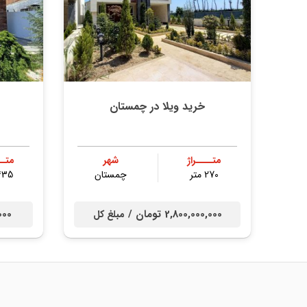
خرید ویلا در چمستان
متــــراژ
شهر
متــ
270 متر
چمستان
435 مت
2,800,000,000 تومان /
0,000
مبلغ کل