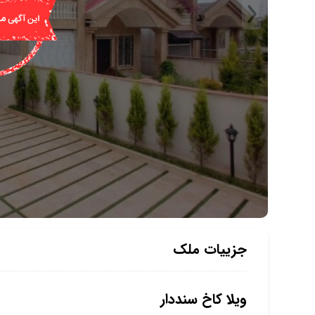
جزییات ملک
ویلا کاخ سنددار