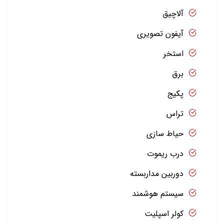
آلاچیق
آیفون تصویری
استخر
برق
پکیج
تراس
حیاط سازی
درب ریموت
دوربین مداربسته
سیستم هوشمند
کولر اسپلیت