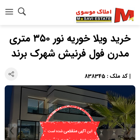
خرید ویلا خوریه نور ۳۵۰ متری
مدرن فول فرنیش شهرک برند
| کد ملک : 838345