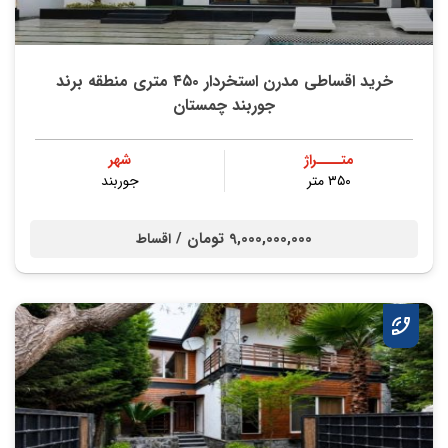
خرید اقساطی مدرن استخردار ۴۵۰ متری منطقه برند
جوربند چمستان
متــــراژ
شهر
۳۵۰ متر
جوربند
9,000,000,000 تومان /
اقساط