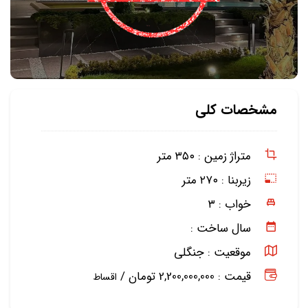
مشخصات کلی
متراژ زمین :
۳۵۰ متر
زیربنا :
۲۷۰ متر
خواب :
۳
سال ساخت :
موقعیت :
جنگلی
قیمت : 2,200,000,000 تومان /
اقساط