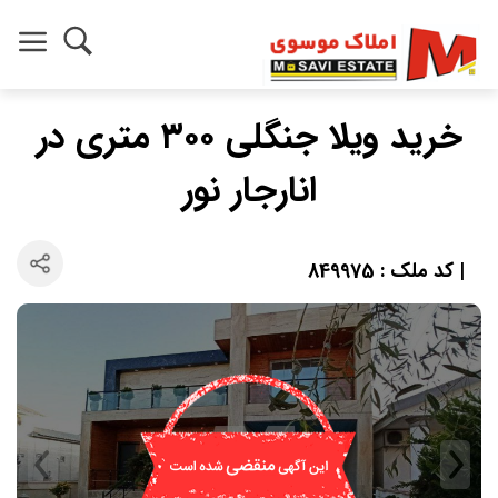
خرید ویلا جنگلی ۳۰۰ متری در
انارجار نور
| کد ملک : 849975