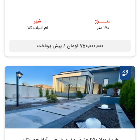
متــــراژ
شهر
۱۷۰ متر
افراسیاب کلا
750,000,000 تومان /
پیش پرداخت
خرید ویلا ۲۵۰ متری مدرن در علی آباد چمستان