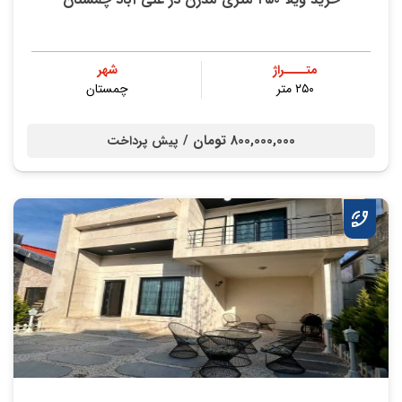
متــــراژ
شهر
۲۵۰ متر
چمستان
800,000,000 تومان /
پیش پرداخت