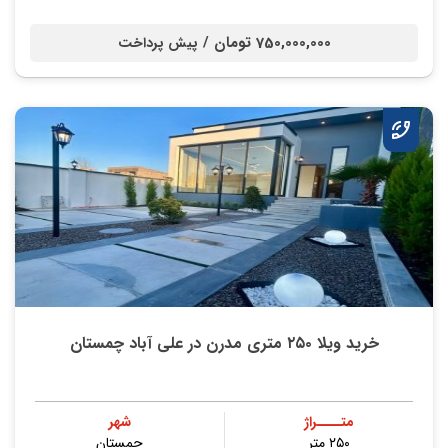
750,000,000 تومان /
پیش پرداخت
خرید ویلا ۲۵۰ متری مدرن در علی آباد چمستان
متــــراژ
شهر
۲۵۰ متر
چمستان