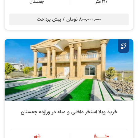
۲۱۰ متر
چمستان
800,000,000 تومان /
پیش پرداخت
خرید ویلا استخر داخلی و مبله در ورازده چمستان
متــــراژ
شهر