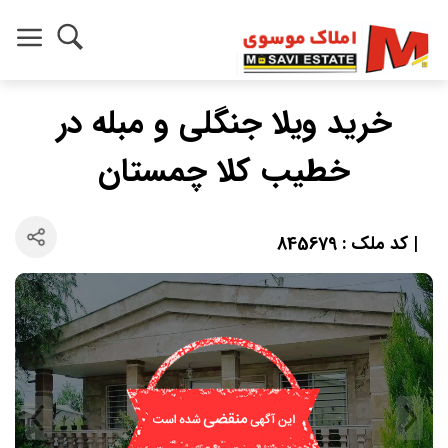
خرید ویلا جنگلی و مبله در
خطیب کلا چمستان
| کد ملک : 845679