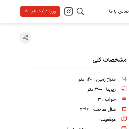
تماس با ما
ورود / ثبت نام
مشخصات کلی
متراژ زمین :
140 متر
زیربنا :
300 متر
خواب :
3
سال ساخت :
1396
موقعیت :