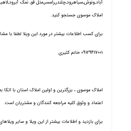
آباد,ونوش,سیاهرود,چلندر,رامسر,متل قو, نمک آبرود,لاه
املاک موسوی جستجو کنید.
برای کسب اطلاعات بیشتر در مورد این ویلا لطفا با مشا
09129417001 خانم کثیری
املاک موسوی ، بزرگترین و اولین املاک استان با اتکا
اعتماد و وثوق کلیه مراجعه کنندگان و مشتریان است.
برای بازدید و اطلاعات بیشتر از این ویلا و سایر ویلاها