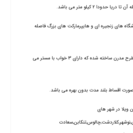
ودا 2 کیلو متر می باشد.
شگاه های زنجیره ای و هایپرمارکت های بزرگ فاصله
این ویلا به شکل نیم پیلوت (یک و نیم طبقه) با نما به طرح مدرن ساخته شده که دارای 3 خواب با مستر می
 ویلا در شهر های
ان,نوشهر,کلاردشت,چالوس,تنکابن,سعادت