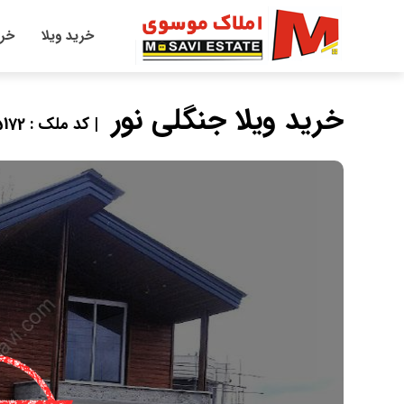
خرید ویلا
خری
خرید ویلا جنگلی نور
| کد ملک : 5172