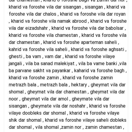
dar chamestan , kharid o foroshe bagh va zamin dar nor ,
kharid va foroshe vila dar sisangan , sisangan , kharid va
foroshe vila dar chalos , kharid va foroshe vila dar royan
, kharid va foroshe vila namak abrood , kharid va foroshe
vila dar eizadshahr , kharid va foroshe vila dar babolsar ,
kharid va foroshe vila chamestan , kharid va foroshe vila
dar chamestan , kharid va foroshe aparteman saheli ,
kahrid va foroshe vila saheli , kharid va foroshe aghsati ,
ghesti , ba vam , vam dar , kharid va foroshe vilaye
jangali , vila ba sanad malekiyat , vila ba vame banki ,vila
ba parvane sakht va payankar , kaharid va foroshe bagh ,
kharid va foroshe zamin , kharid va foroshe zamin
metrazh bala , metrazh bala , hektary , gheymat vila dar
shomal , gheymat vila dar chamestan , gheymat vila dar
noor , gheymat vila dar amol , gheymate vila dar
sisangan , gheymate vila dar noshahr , kharid va foroshe
vilaye doobleks dar shomal , kharid va foroshe vilaye
shik dar shomal , kharid va foroshe vilaye saheli dobleks
dar shomal , vila shomal ,zamin nor , zamin chamestan ,