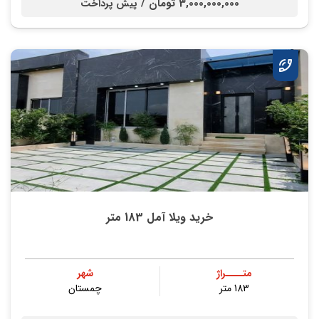
3,000,000,000 تومان /
پیش پرداخت
خرید ویلا آمل 183 متر
متــــراژ
شهر
183 متر
چمستان