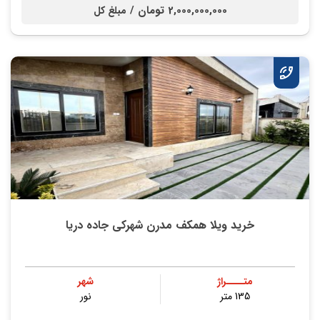
2,000,000,000 تومان /
مبلغ کل
خرید ویلا همکف مدرن شهرکی جاده دریا
متــــراژ
شهر
135 متر
نور