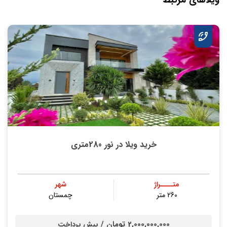
ویلاهای مرتبط
خرید ویلا در نور 280متری
متــــراژ
شهر
260 متر
چمستان
2,000,000,000 تومان /
پیش پرداخت