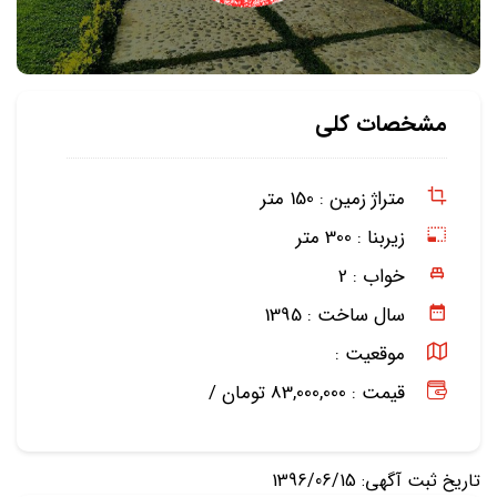
مشخصات کلی
متراژ زمین :
150 متر
زیربنا :
300 متر
خواب :
2
سال ساخت :
1395
موقعیت :
قیمت : 83,000,000 تومان /
تاریخ ثبت آگهی: 1396/06/15