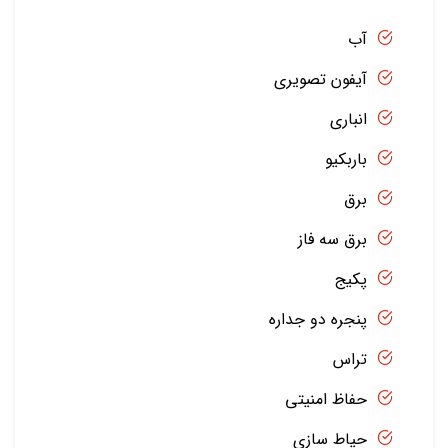
آب
آیفون تصویری
انباری
باربکیو
برق
برق سه فاز
پکیج
پنجره دو جداره
تراس
حفاظ امنیتی
حیاط سازی