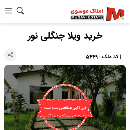
خرید ویلا جنگلی نور
| کد ملک : 5449