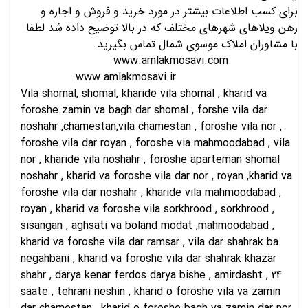
برای کسب اطلاعات بیشتر در مورد خرید و فروش و اجاره و
رهن ویلاهای شهرهای مختلف که در بالا توضیح داده شد لطفا
با مشاوران املاک موسوی شمال تماس بگیرید.
www.amlakmosavi.com
www.amlakmosavi.ir
Vila shomal, shomal, kharide vila shomal , kharid va
foroshe zamin va bagh dar shomal , forshe vila dar
noshahr ,chamestan,vila chamestan , foroshe vila nor ,
foroshe vila dar royan , foroshe via mahmoodabad , vila
nor , kharide vila noshahr , foroshe aparteman shomal
noshahr , kharid va foroshe vila dar nor , royan ,kharid va
foroshe vila dar noshahr , kharide vila mahmoodabad ,
royan , kharid va foroshe vila sorkhrood , sorkhrood ,
sisangan , aghsati va boland modat ,mahmoodabad ,
kharid va foroshe vila dar ramsar , vila dar shahrak ba
negahbani , kharid va foroshe vila dar shahrak khazar
shahr , darya kenar ferdos darya bishe , amirdasht , 24
saate , tehrani neshin , kharid o foroshe vila va zamin