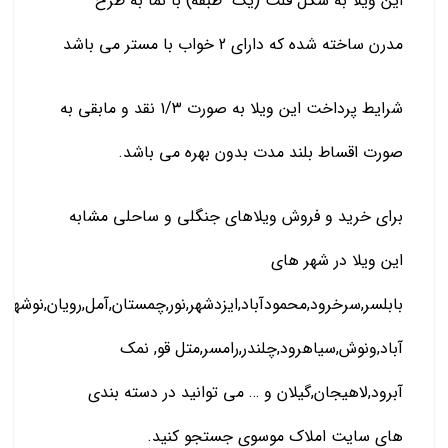
این ویلا به شکل فلت (یک طبقه) با نما به طرح
مدرن ساخته شده که دارای 2 خواب با مستر می باشد
شرایط پرداخت این ویلا به صورت ۱/۳ نقد و مابقی به
صورت اقساط بلند مدت بدون بهره می باشد.
برای خرید و فروش ویلاهای جنگلی و ساحلی مشابه
این ویلا در شهر های
بابلسر,سرخرود,محمودآباد,ایزدشهر,نور,چمستان,آمل,رویان,نوشهر
آباد,ونوش,سیاهرود,چلندر,رامسر,متل قو, نمک
آبرود,لاهیجان,گیلان و … می توانید در دسته بندی
های سایت املاک موسوی جستجو کنید.