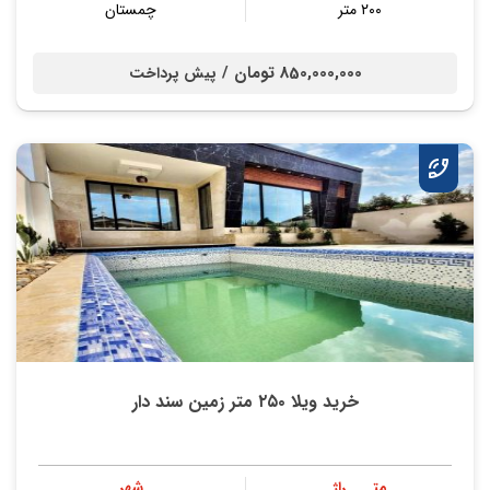
۲۰۰ متر
چمستان
850,000,000 تومان /
پیش پرداخت
خرید ویلا ۲۵۰ متر زمین سند دار
متــــراژ
شهر