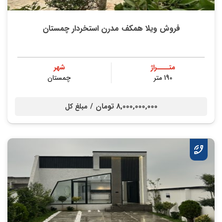
فروش ویلا همکف مدرن استخردار چمستان
متــــراژ
شهر
190 متر
چمستان
8,000,000,000 تومان /
مبلغ کل