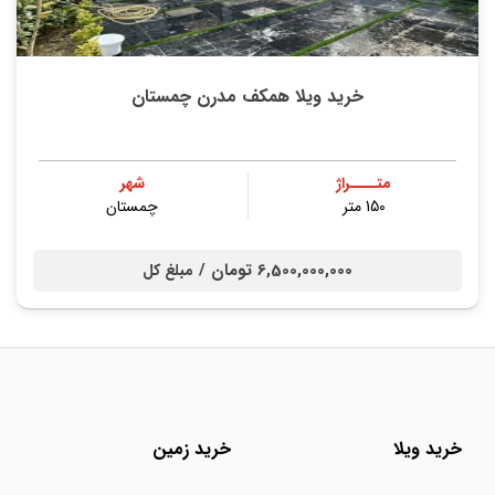
خرید ویلا همکف مدرن چمستان
متــــراژ
شهر
150 متر
چمستان
6,500,000,000 تومان /
مبلغ کل
خرید ویلا
خرید زمین