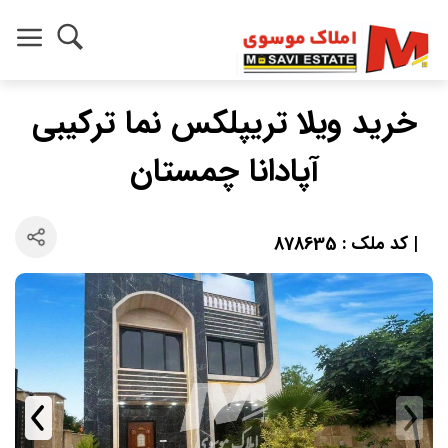
خرید ویلا تریپلکس نما ترکیبی
آپادانا چمستان
| کد ملک : 878635