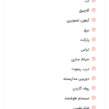
آب
آلاچیق
آیفون تصویری
برق
پارکت
تراس
حیاط سازی
درب ریموت
دوربین مداربسته
روف گاردن
سیستم هوشمند
شاه نشین