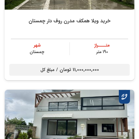
خرید ویلا همکف مدرن روف دار چمستان
متــــراژ
شهر
190 متر
چمستان
11,000,000,000 تومان /
مبلغ کل