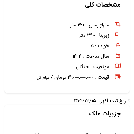
مشخصات کلی
متراژ زمین :
220 متر
زیربنا :
390 متر
خواب :
5
سال ساخت :
1404
موقعیت :
جنگلی
قیمت : 14,000,000,000 تومان /
مبلغ کل
تاریخ ثبت آگهی: 1405/03/15
جزییات ملک