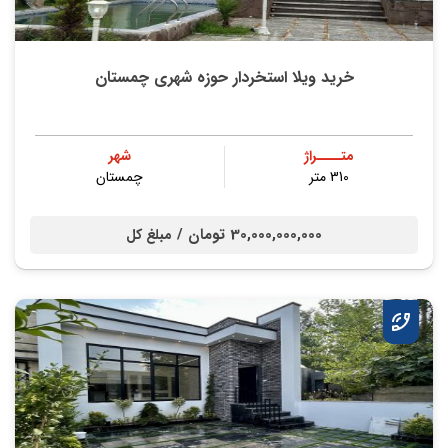
خرید ویلا استخردار حوزه شهری چمستان
متــــراژ
شهر
310 متر
چمستان
30,000,000,000 تومان /
مبلغ کل