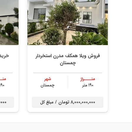
فروش ویلا همکف مدرن استخردار
خرید
چمستان
متــــراژ
شهر
متــ
190 متر
چمستان
190 متر
8,000,000,000 تومان /
00,000
مبلغ کل