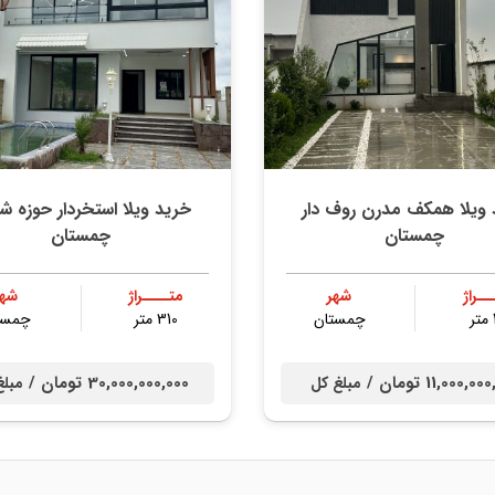
 ویلا همکف مدرن روف دار
خرید ویلا استخردار حوزه ش
چمستان
چمستان
ــراژ
شهر
متــــراژ
شهر
چمستان
310 متر
چمست
11,000,0 تومان /
30,000,000,000 تومان /
مبلغ کل
مبلغ