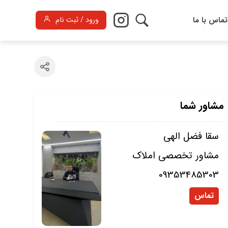
تماس با ما
ورود / ثبت نام
مشاور شما
سقا فضل الهی
مشاور تخصصی املاک
09353485303
تماس