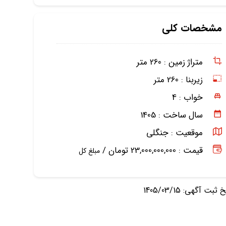
مشخصات کلی
متراژ زمین :
260 متر
زیربنا :
260 متر
خواب :
4
سال ساخت :
1405
موقعیت :
جنگلی
قیمت : 23,000,000,000 تومان /
مبلغ کل
ثبت آگهی: 1405/03/15