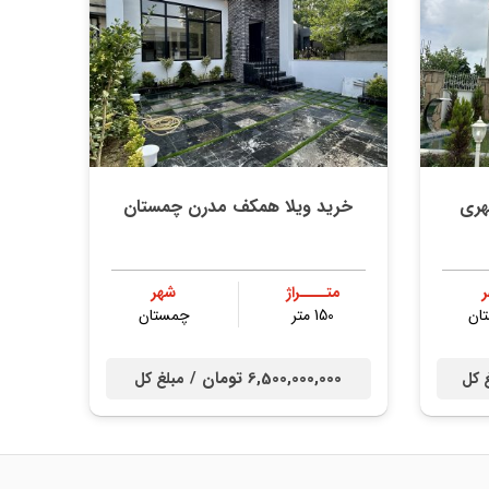
هری
خرید ویلا همکف مدرن چمستان
متــــراژ
شهر
ان
150 متر
چمستان
6,500,000,000 تومان /
 کل
مبلغ کل