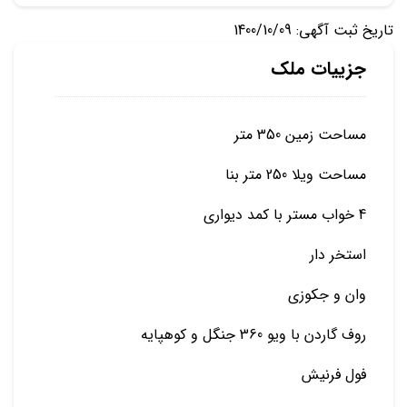
تاریخ ثبت آگهی: 1400/10/09
جزییات ملک
مساحت زمین 350 متر
مساحت ویلا 250 متر بنا
4 خواب مستر با کمد دیواری
استخر دار
وان و جکوزی
روف گاردن با ویو 360 جنگل و کوهپایه
فول فرنیش