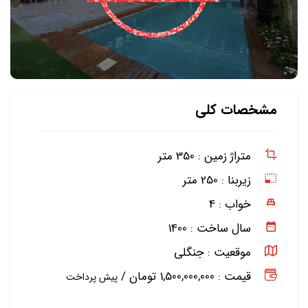
مشخصات کلی
متراژ زمین :
350 متر
زیربنا :
250 متر
خواب :
4
سال ساخت :
1400
موقعیت :
جنگلی
قیمت : 1,500,000,000 تومان /
پیش پرداخت