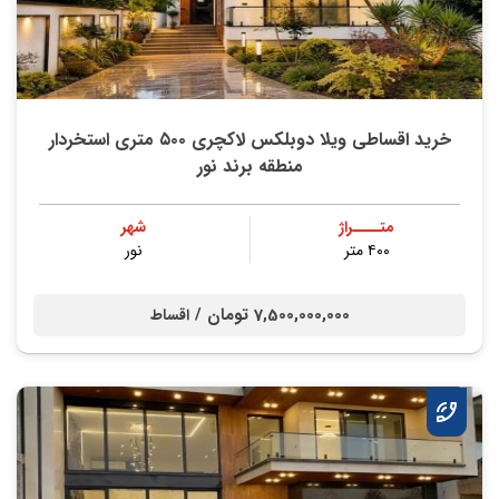
خرید اقساطی ویلا دوبلکس لاکچری ۵۰۰ متری استخردار
منطقه برند نور
متــــراژ
شهر
۴۰۰ متر
نور
7,500,000,000 تومان /
اقساط