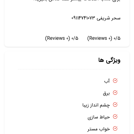
سحر شریفی 09114741073
(0 Reviews)
0/5
(0 Reviews)
0/5
ویژگی ها
آب
برق
چشم انداز زیبا
حیاط سازی
خواب مستر