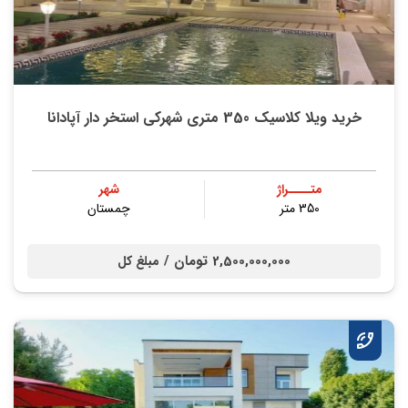
خرید ویلا کلاسیک 350 متری شهرکی استخر دار آپادانا
متــــراژ
شهر
350 متر
چمستان
2,500,000,000 تومان /
مبلغ کل