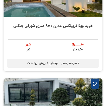
خرید ویلا تریبلکس مدرن 850 متری شهرکی جنگلی
متــــراژ
شهر
850 متر
نور
4,000,000,000 تومان /
پیش پرداخت