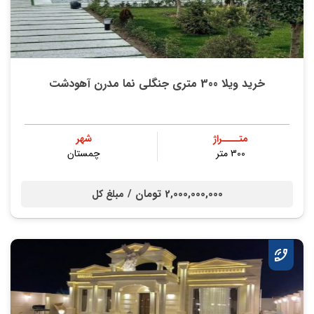
خرید ویلا 300 متری جنگلی نما مدرن آهودشت
متــــراژ
شهر
300 متر
چمستان
2,000,000,000 تومان /
مبلغ کل