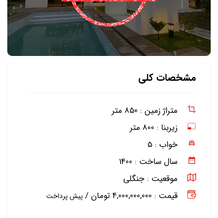
مشخصات کلی
متراژ زمین :
850 متر
زیربنا :
800 متر
خواب :
5
سال ساخت :
1400
موقعیت :
جنگلی
قیمت : 4,000,000,000 تومان /
پیش پرداخت