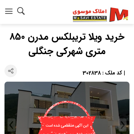
خرید ویلا تریبلکس مدرن 850
متری شهرکی جنگلی
| کد ملک : 302838