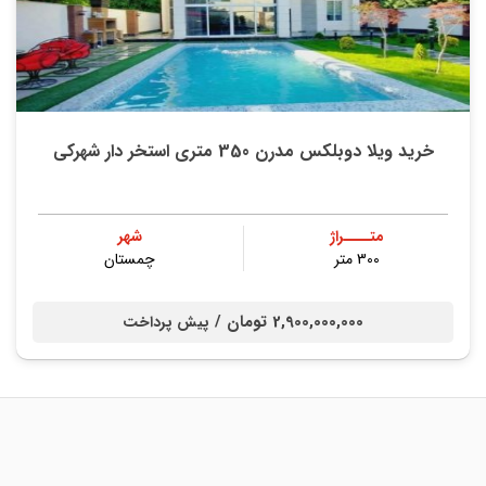
خرید ویلا دوبلکس مدرن 350 متری استخر دار شهرکی
متــــراژ
شهر
300 متر
چمستان
2,900,000,000 تومان /
پیش پرداخت