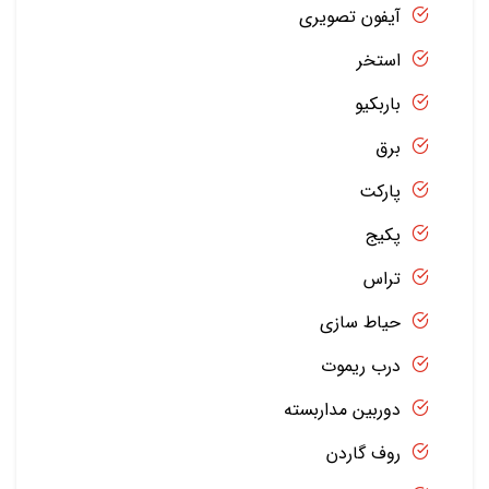
آیفون تصویری
استخر
باربکیو
برق
پارکت
پکیج
تراس
حیاط سازی
درب ریموت
دوربین مداربسته
روف گاردن