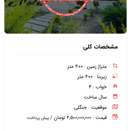
مشخصات کلی
متراژ زمین :
۴۰۰ متر
زیربنا :
۴۰۰ متر
خواب :
۴
سال ساخت :
موقعیت :
جنگلی
قیمت : 4,500,000,000 تومان /
پیش پرداخت