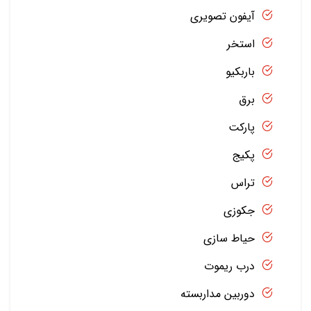
آیفون تصویری
استخر
باربکیو
برق
پارکت
پکیج
تراس
جکوزی
حیاط سازی
درب ریموت
دوربین مداربسته