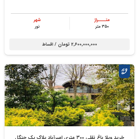
متــــراژ
شهر
۳۵۰ متر
نور
2,600,000,000 تومان /
اقساط
خرید ویلا باغ نقلی ۳۰۰ متری امیرآباد پلاک یک جنگل