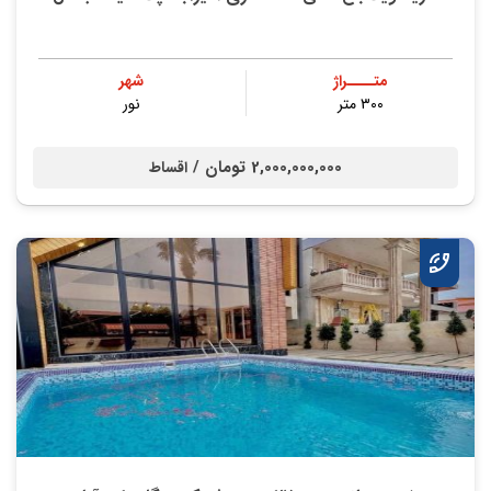
متــــراژ
شهر
۳۰۰ متر
نور
2,000,000,000 تومان /
اقساط