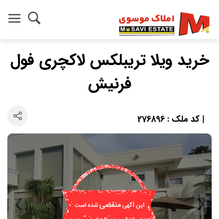
خرید ویلا تریبلکس لاکچری فول
فرنیش
| کد ملک : 276896