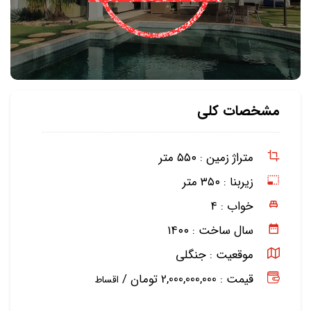
مشخصات کلی
متراژ زمین :
۵۵۰ متر
زیربنا :
۳۵۰ متر
خواب :
۴
سال ساخت :
۱۴۰۰
موقعیت :
جنگلی
قیمت : 2,000,000,000 تومان /
اقساط