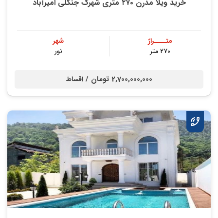
خرید ویلا مدرن ۲۷۰ متری شهرک جنگلی امیرآباد
متــــراژ
شهر
۲۷۰ متر
نور
2,700,000,000 تومان /
اقساط