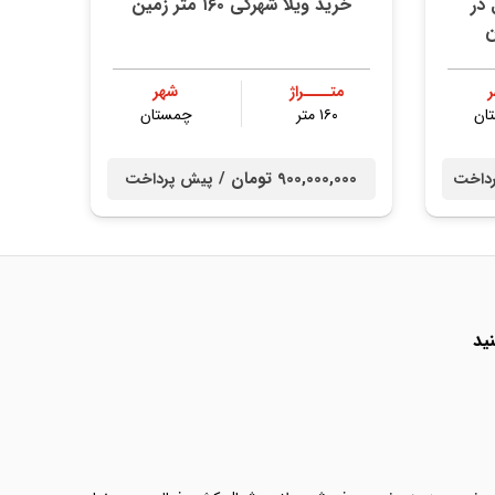
در
خرید ویلا شهرکی ۱۶۰ متر زمین
متــــراژ
شهر
ان
۱۶۰ متر
چمستان
900,000,000 تومان /
داخت
پیش پرداخت
ید