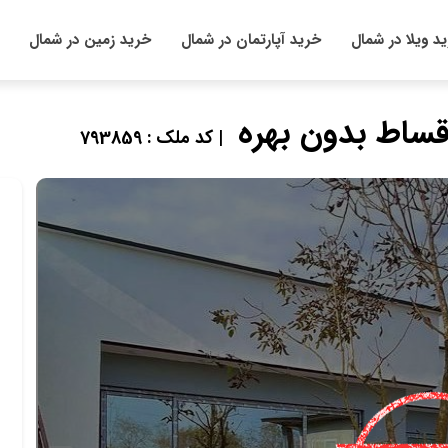
د ویلا در شمال
خرید آپارتمان در شمال
خرید زمین در شمال
| کد ملک : 793859