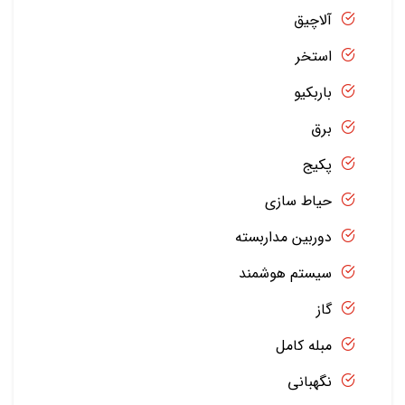
آلاچیق
استخر
باربکیو
برق
پکیج
حیاط سازی
دوربین مداربسته
سیستم هوشمند
گاز
مبله کامل
نگهبانی