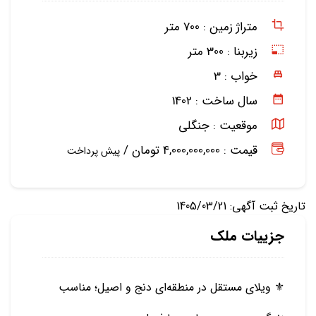
متراژ زمین :
700 متر
زیربنا :
300 متر
خواب :
3
سال ساخت :
1402
موقعیت :
جنگلی
قیمت : 4,000,000,000 تومان /
پیش پرداخت
تاریخ ثبت آگهی: 1405/03/21
جزییات ملک
⚜️ ویلای مستقل در منطقه‌ای دنج و اصیل؛ مناسب