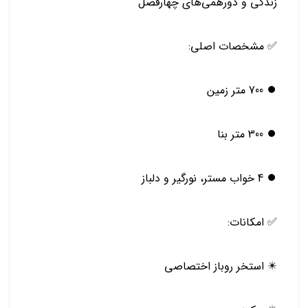
زندگی و دورهمی‌های چهارفصل
✅ مشخصات اصلی:
⏺️ 700 متر زمین
⏺️ 300 متر بنا
⏺️ 4 خواب مستر، نورگیر و دلباز
✅ امکانات:
✴️ استخر روباز اختصاصی