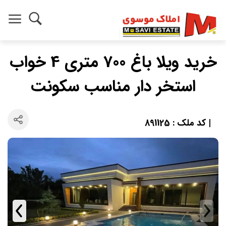
خرید ویلا باغ 700 متری 4 خواب
استخر دار مناسب سکونت
| کد ملک : 891125