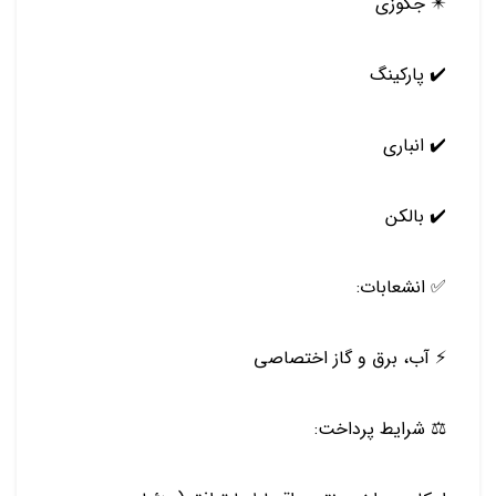
✴️ جکوزی
✔️ پارکینگ
✔️ انباری
✔️ بالکن
✅ انشعابات:
⚡️ آب، برق و گاز اختصاصی
⚖️ شرایط پرداخت: