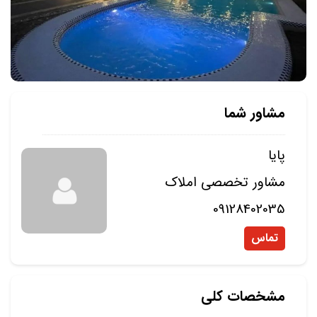
مشاور شما
پایا
مشاور تخصصی املاک
09128402035
تماس
مشخصات کلی