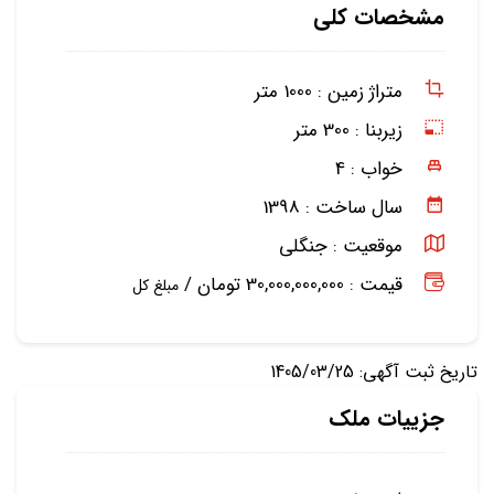
مشخصات کلی
متراژ زمین :
1000 متر
زیربنا :
300 متر
خواب :
4
سال ساخت :
1398
موقعیت :
جنگلی
قیمت : 30,000,000,000 تومان /
مبلغ کل
تاریخ ثبت آگهی: 1405/03/25
جزییات ملک