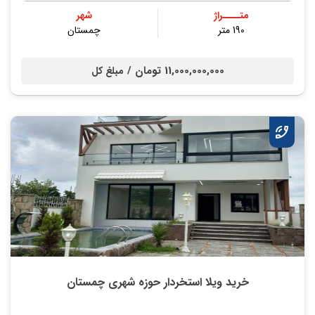
متــــراژ
شهر
190 متر
چمستان
11,000,000,000 تومان /
مبلغ کل
خرید ویلا استخردار حوزه شهری چمستان