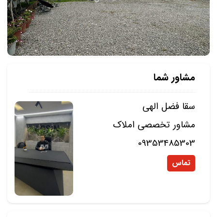
مشاور شما
سقا فضل الهی
مشاور تخصصی املاک
09353485303
تماس