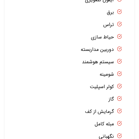
برق
تراس
حیاط سازی
دوربین مداربسته
سیستم هوشمند
شومینه
کولر اسپلیت
گاز
گرمایش از کف
مبله کامل
نگهبانی