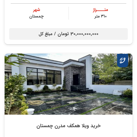
متــــراژ
شهر
310 متر
چمستان
30,000,000,000 تومان /
مبلغ کل
خرید ویلا همکف مدرن چمستان