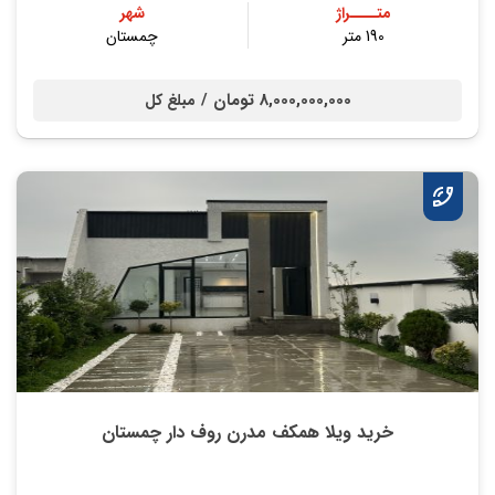
متــــراژ
شهر
190 متر
چمستان
8,000,000,000 تومان /
مبلغ کل
خرید ویلا همکف مدرن روف دار چمستان