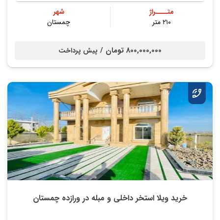
متــــراژ
شهر
۲۱۰ متر
چمستان
800,000,000 تومان /
پیش پرداخت
خرید ویلا استخر داخلی و مبله در ورازده چمستان