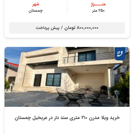
متــــراژ
شهر
۲۵۰ متر
چمستان
800,000,000 تومان /
پیش پرداخت
خرید ویلا مدرن ۲۱۰ متری سند دار در عربخیل چمستان