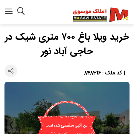
خرید ویلا باغ ۷۰۰ متری شیک در
حاجی آباد نور
| کد ملک : 848316