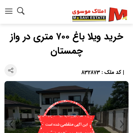
خرید ویلا باغ ۷۰۰ متری در واز
چمستان
| کد ملک : 832873