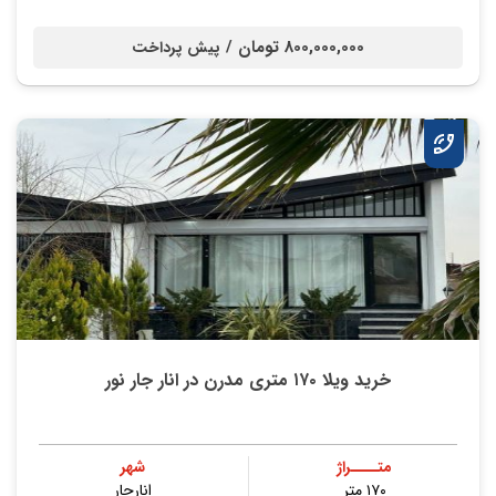
800,000,000 تومان /
پیش پرداخت
خرید ویلا ۱۷۰ متری مدرن در انار جار نور
متــــراژ
شهر
۱۷۰ متر
انارجار