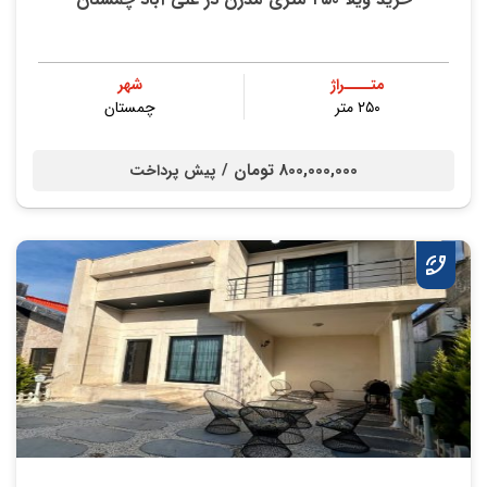
متــــراژ
شهر
۲۵۰ متر
چمستان
800,000,000 تومان /
پیش پرداخت