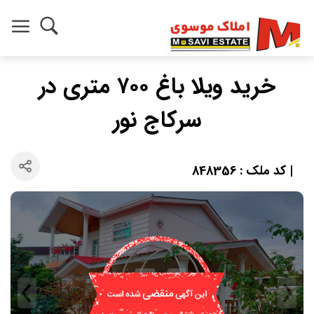
خرید ویلا باغ ۷۰۰ متری در
سرکاج نور
| کد ملک : 848356