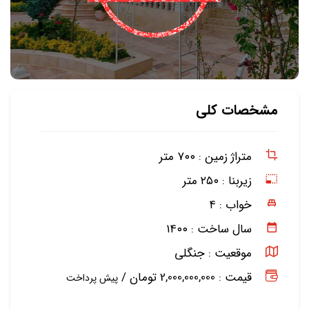
مشخصات کلی
متراژ زمین :
۷۰۰ متر
زیربنا :
۲۵۰ متر
خواب :
۴
سال ساخت :
۱۴۰۰
موقعیت :
جنگلی
قیمت : 2,000,000,000 تومان /
پیش پرداخت