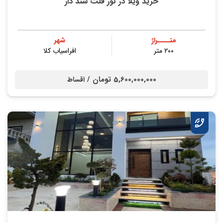
خرید ویلا در نور فلت سند دار
متــــراژ
شهر
۲۰۰ متر
افراسیاب کلا
5,600,000,000 تومان /
اقساط