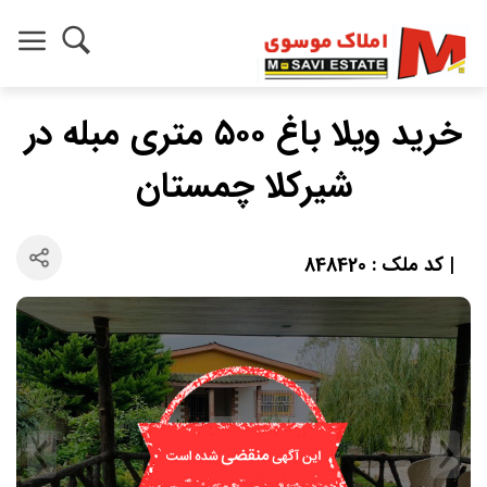
خرید ویلا باغ ۵۰۰ متری مبله در
شیرکلا چمستان
| کد ملک : 848420