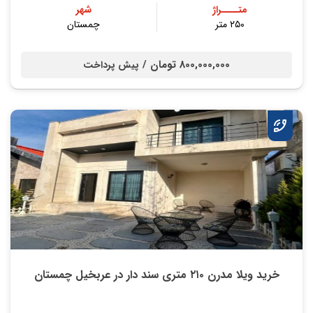
متــــراژ
شهر
۲۵۰ متر
چمستان
800,000,000 تومان /
پیش پرداخت
خرید ویلا مدرن ۲۱۰ متری سند دار در عربخیل چمستان