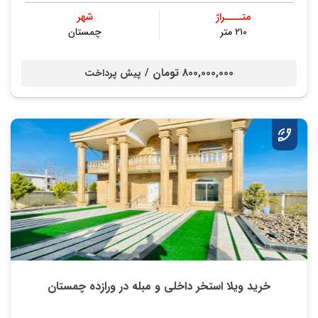
متــــراژ
شهر
۲۱۰ متر
چمستان
800,000,000 تومان /
پیش پرداخت
خرید ویلا استخر داخلی و مبله در ورازده چمستان