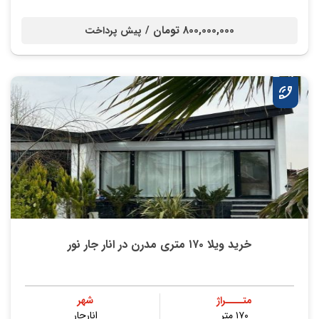
800,000,000 تومان /
پیش پرداخت
خرید ویلا ۱۷۰ متری مدرن در انار جار نور
متــــراژ
شهر
۱۷۰ متر
انارجار