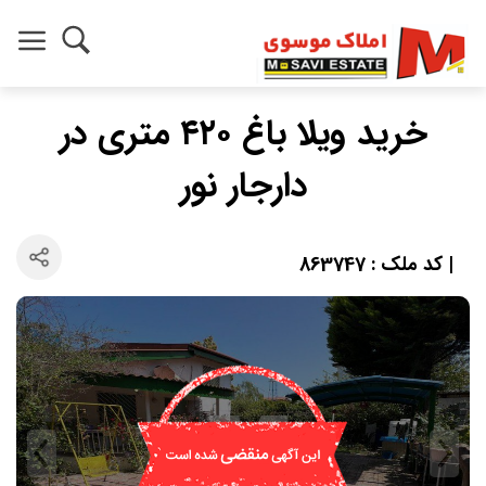
خرید ویلا باغ ۴۲۰ متری در
دارجار نور
| کد ملک : 863747