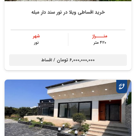
خرید اقساطی ویلا در نور سند دار مبله
متــــراژ
شهر
۴۲۰ متر
نور
6,000,000,000 تومان /
اقساط