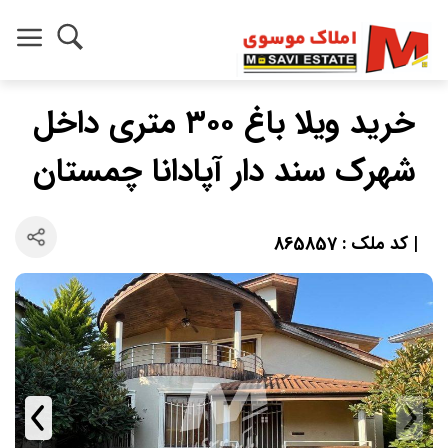
خرید ویلا باغ ۳۰۰ متری داخل
شهرک سند دار آپادانا چمستان
| کد ملک : 865857